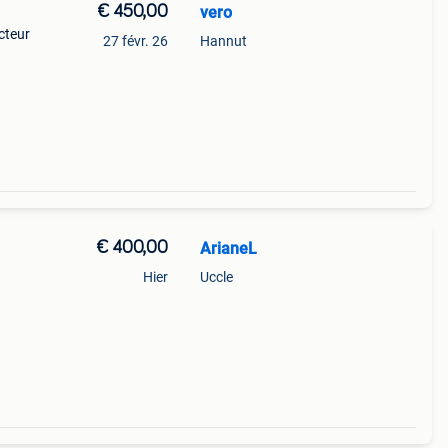
€ 450,00
vero
cteur
27 févr. 26
Hannut
€ 400,00
ArianeL
Hier
Uccle