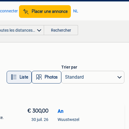
 connecter
NL
Placer une annonce
outes les distances…
Rechercher
Trier par
Liste
Photos
€ 300,00
An
xe.
30 juil. 26
Wuustwezel