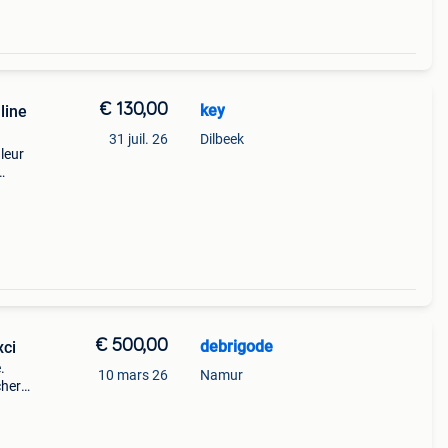
€ 130,00
key
line
31 juil. 26
Dilbeek
leur
€ 500,00
debrigode
ci
.
10 mars 26
Namur
cher
e