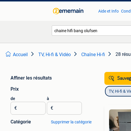
Aide et Info
Condi
28 résu
Accueil
TV, Hi-fi & Vidéo
Chaîne Hi-fi
Affiner les résultats
Sauvega
Prix
TV, Hi-fi & V
de
à
€
€
Catégorie
Supprimer la catégorie