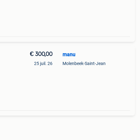
€ 300,00
manu
25 juil. 26
Molenbeek-Saint-Jean
n bon