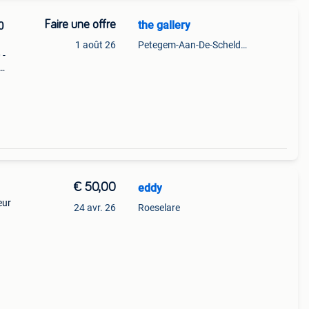
Faire une offre
the gallery
0
1 août 26
Petegem-Aan-De-Schelde + Deel Van Oudenaarde
 -
ifs
porel
€ 50,00
eddy
eur
24 avr. 26
Roeselare
nne