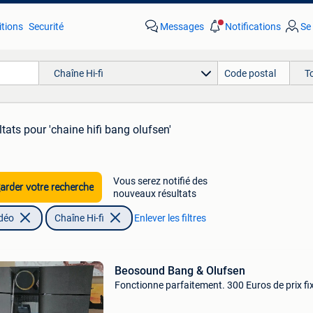
tions
Securité
Messages
Notifications
Se
Chaîne Hi-fi
T
ltats
pour 'chaine hifi bang olufsen'
Vous serez notifié des
rder votre recherche
nouveaux résultats
idéo
Chaîne Hi-fi
Enlever les filtres
Beosound Bang & Olufsen
Fonctionne parfaitement. 300 Euros de prix fi