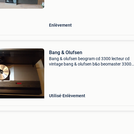
Enlèvement
Bang & Olufsen
Bang & olufsen beogram cd 3300 lecteur cd
vintage bang & olufsen b&o beomaster 3300
tuner/amplifier bang & olufsen beovox rl 35 e
état de mache avec facture
Utilisé
Enlèvement