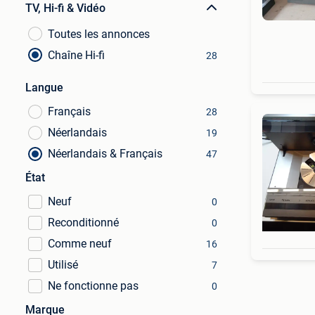
TV, Hi-fi & Vidéo
Toutes les annonces
Chaîne Hi-fi
28
Langue
Français
28
Néerlandais
19
Néerlandais & Français
47
État
Neuf
0
Reconditionné
0
Comme neuf
16
Utilisé
7
Ne fonctionne pas
0
Marque