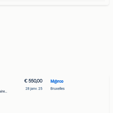
€ 550,00
M@rco
n
28 janv. 25
Bruxelles
ire