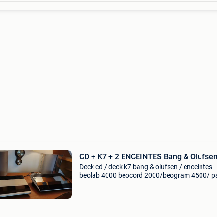
CD + K7 + 2 ENCEINTES Bang & Olufse
Deck cd / deck k7 bang & olufsen / enceintes
beolab 4000 beocord 2000/beogram 4500/ pa
enceintes beolab 4000