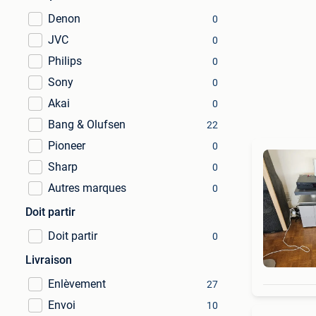
Denon
0
JVC
0
Philips
0
Sony
0
Akai
0
Bang & Olufsen
22
Pioneer
0
Sharp
0
Autres marques
0
Doit partir
Doit partir
0
Livraison
Enlèvement
27
Envoi
10