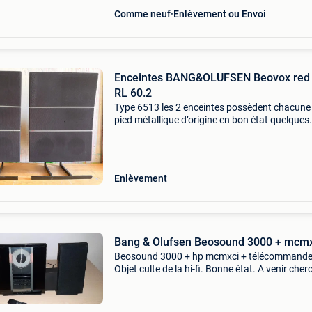
Comme neuf
Enlèvement ou Envoi
Enceintes BANG&OLUFSEN Beovox red 
RL 60.2
Type 6513 les 2 enceintes possèdent chacune 
pied métallique d’origine en bon état quelques
traces d’usure sur le tissu câblage compris
Enlèvement
Bang & Olufsen Beosound 3000 + mcmx
Beosound 3000 + hp mcmxci + télécommande
Objet culte de la hi-fi. Bonne état. A venir cher
sur namur. Plus d&#39;info sur le net. Annonc
visible = dispo. Offre possible. Voir mes autres
anno