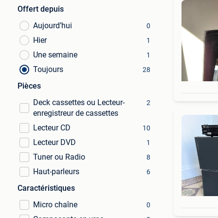
Offert depuis
Aujourd’hui
0
Hier
1
Une semaine
1
Toujours
28
Pièces
Deck cassettes ou Lecteur-
2
enregistreur de cassettes
Lecteur CD
10
Lecteur DVD
1
Tuner ou Radio
8
Haut-parleurs
6
Caractéristiques
Micro chaîne
0