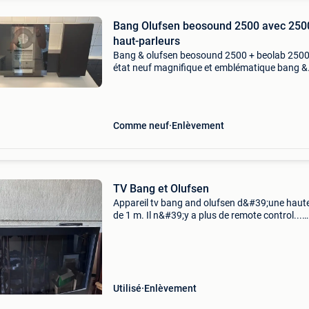
Bang Olufsen beosound 2500 avec 250
haut-parleurs
Bang & olufsen beosound 2500 + beolab 2500
état neuf magnifique et emblématique bang &
olufsen beosound 2500 avec haut-parleurs act
beolab 2500 correspondants. Un design intem
signé
Comme neuf
Enlèvement
TV Bang et Olufsen
Appareil tv bang and olufsen d&#39;une haut
de 1 m. Il n&#39;y a plus de remote control...
L&#39;écran mesure 67 x 40 cm. Fait une bo
offre svp. Cordialement eddy.
Utilisé
Enlèvement