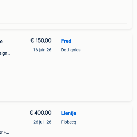
€ 150,00
Fred
ge
16 juin 26
Dottignies
sign
 et
€ 400,00
Lientje
26 juil. 26
Flobecq
er +