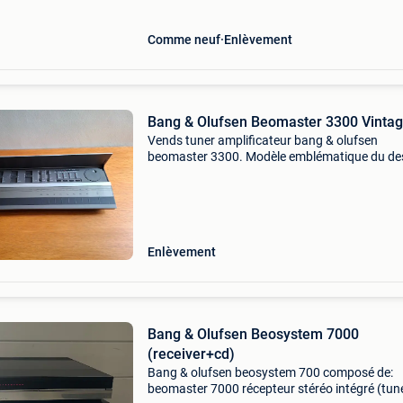
Comme neuf
Enlèvement
Bang & Olufsen Beomaster 3300 Vinta
Vends tuner amplificateur bang & olufsen
beomaster 3300. Modèle emblématique du de
scandinave des années 70 avec façade tactile
capot relevable. L&#39;appareil s&#39;allume
(voyant
Enlèvement
Bang & Olufsen Beosystem 7000
(receiver+cd)
Bang & olufsen beosystem 700 composé de:
beomaster 7000 récepteur stéréo intégré (tun