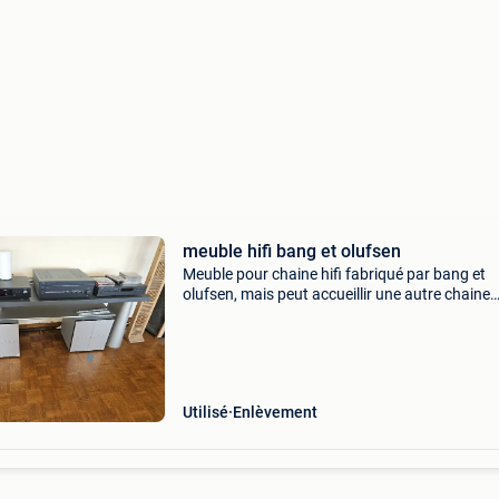
meuble hifi bang et olufsen
Meuble pour chaine hifi fabriqué par bang et
olufsen, mais peut accueillir une autre chaine
l&#39;attention aux détails b&o : les câbles p
etre cachés dans les caisson et la goulotte arr
Utilisé
Enlèvement