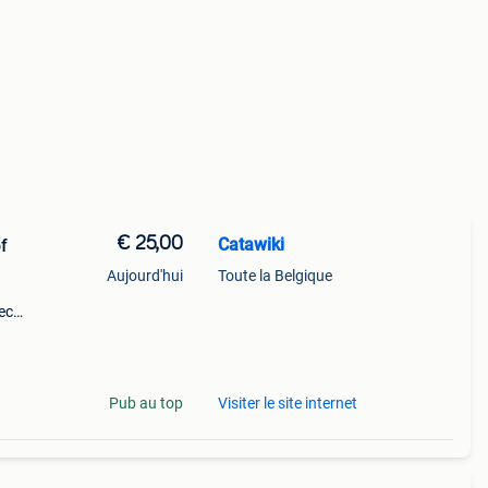
€ 25,00
Catawiki
f
Aujourd'hui
Toute la Belgique
ec
Pub au top
Visiter le site internet