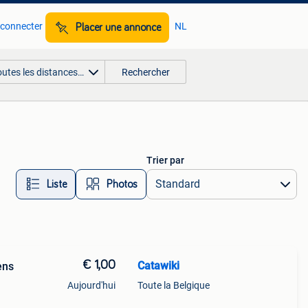
 connecter
NL
Placer une annonce
outes les distances…
Rechercher
Trier par
Liste
Photos
€ 1,00
Catawiki
ens
Aujourd'hui
Toute la Belgique