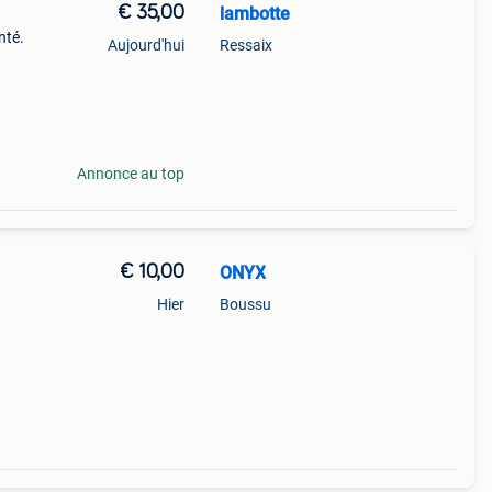
€ 35,00
lambotte
nté.
Aujourd'hui
Ressaix
Annonce au top
€ 10,00
ONYX
Hier
Boussu