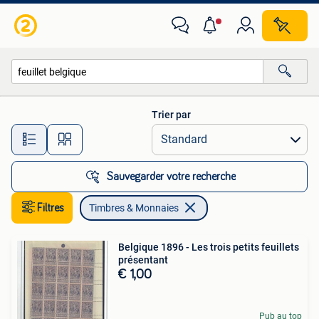
Timbres & Monnaies
Trier par
Toutes les distances…
Sauvegarder votre recherche
Filtres
Timbres & Monnaies
Belgique 1896 - Les trois petits feuillets
présentant
€ 1,00
Pub au top