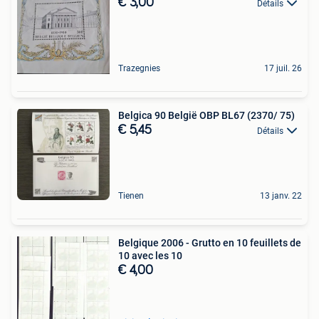
€ 3,00
Détails
Trazegnies
17 juil. 26
Belgica 90 België OBP BL67 (2370/ 75)
€ 5,45
Détails
Tienen
13 janv. 22
Belgique 2006 - Grutto en 10 feuillets de
10 avec les 10
€ 4,00