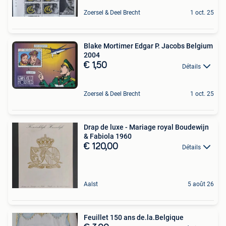
Zoersel & Deel Brecht
1 oct. 25
Blake Mortimer Edgar P. Jacobs Belgium
2004
€ 1,50
Détails
Zoersel & Deel Brecht
1 oct. 25
Drap de luxe - Mariage royal Boudewijn
& Fabiola 1960
€ 120,00
Détails
Aalst
5 août 26
Feuillet 150 ans de.la.Belgique