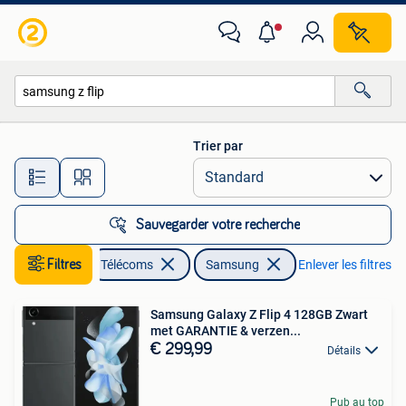
Téléphonie mobile | Samsung
Trier par
Toutes les distances…
Sauvegarder votre recherche
Filtres
Télécoms
Samsung
Enlever les filtres
Samsung Galaxy Z Flip 4 128GB Zwart
met GARANTIE & verzen...
€ 299,99
Détails
Pub au top