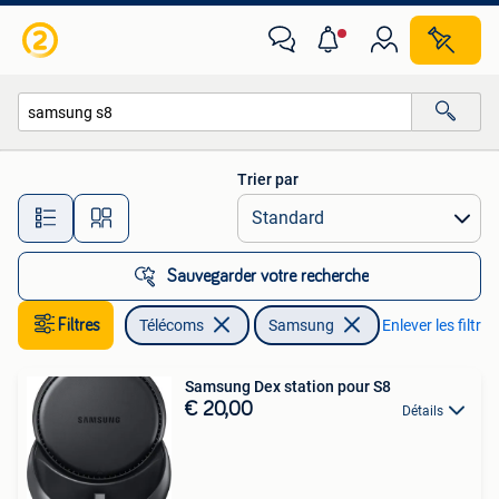
Téléphonie mobile | Samsung
Trier par
Toutes les distances…
Sauvegarder votre recherche
Filtres
Télécoms
Samsung
Enlever les filtres
Samsung Dex station pour S8
€ 20,00
Détails