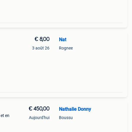
€ 8,00
Nat
3 août 26
Rognee
€ 450,00
Nathalie Donny
 et en
Aujourd'hui
Boussu