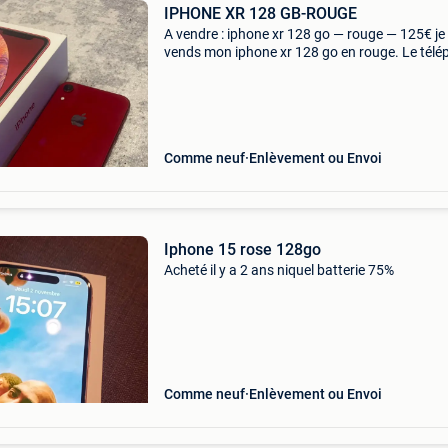
IPHONE XR 128 GB-ROUGE
A vendre : iphone xr 128 go — rouge — 125€ je
vends mon iphone xr 128 go en rouge. Le tél
est en très bon état et fonctionne parfaitement
ne présente aucun défaut et a toujours été util
Comme neuf
Enlèvement ou Envoi
Iphone 15 rose 128go
Acheté il y a 2 ans niquel batterie 75%
Comme neuf
Enlèvement ou Envoi