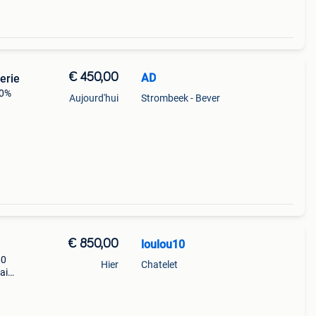
€ 450,00
AD
erie
00%
Aujourd'hui
Strombeek - Bever
€ 850,00
loulou10
60
Hier
Chatelet
ai
, le c