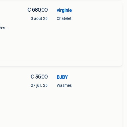
€ 680,00
virginie
3 août 26
Chatelet
–
res.
€ 35,00
BJBY
27 juil. 26
Wasmes