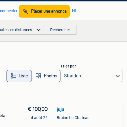
 connecter
NL
Placer une annonce
outes les distances…
Rechercher
Trier par
Liste
Photos
€ 100,00
juju
état
4 août 26
Braine-Le-Chateau