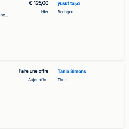
€ 125,00
yusuf taşcı
Hier
Beringen
éphone
. Il
Faire une offre
Tania Simons
Aujourd'hui
Thuin