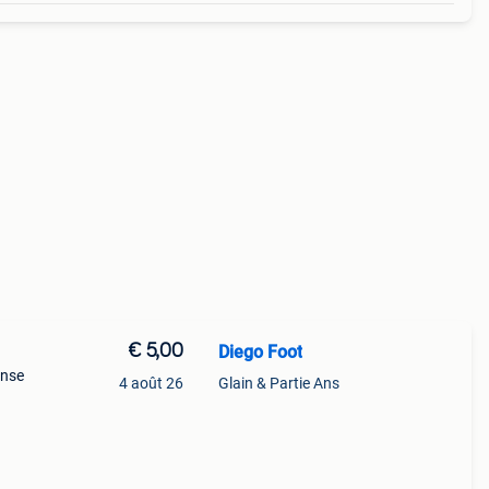
€ 5,00
Diego Foot
onse
4 août 26
Glain & Partie Ans