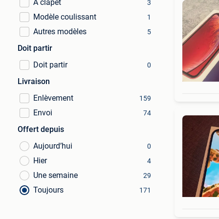
À clapet
3
Modèle coulissant
1
Autres modèles
5
Doit partir
Doit partir
0
Livraison
Enlèvement
159
Envoi
74
Offert depuis
Aujourd’hui
0
Hier
4
Une semaine
29
Toujours
171