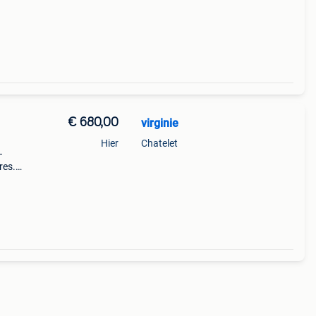
€ 680,00
virginie
Hier
Chatelet
–
res.