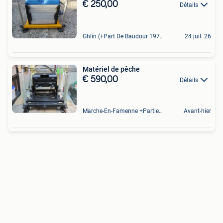
€ 250,00
Détails
Ghlin (+Part De Baudour 1971)
24 juil. 26
Matériel de pêche
€ 590,00
Détails
Marche-En-Famenne +Partie De Baillonville Et Noiseux
Avant-hier