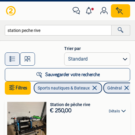
Pêche à la ligne | Général
Trier par
Toutes les distances…
Sauvegarder votre recherche
Filtres
Sports nautiques & Bateaux
Général
Station de pêche rive
€ 250,00
Détails