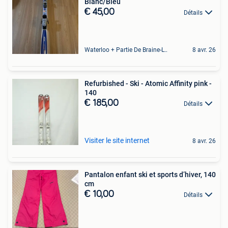
Blanc/Bleu
€ 45,00
Détails
Waterloo + Partie De Braine-L'Alleud, De Ohain
8 avr. 26
Refurbished - Ski - Atomic Affinity pink -
140
€ 185,00
Détails
Visiter le site internet
8 avr. 26
Pantalon enfant ski et sports d’hiver, 140
cm
€ 10,00
Détails