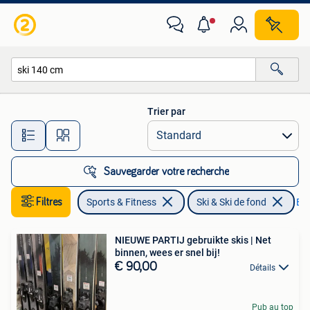
Ski & Ski de fond
Trier par
Toutes les distances…
Sauvegarder votre recherche
Filtres
Sports & Fitness
Ski & Ski de fond
Enl
NIEUWE PARTIJ gebruikte skis | Net
binnen, wees er snel bij!
€ 90,00
Détails
Pub au top