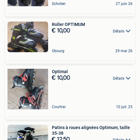
Schoten
27 juin 26
Roller OPTIMUM
€ 10,00
Détails
Obourg
29 mai 26
Optimal
€ 10,00
Détails
Courtrai
10 juil. 25
Patins à roues alignées Optimum, taille
35-38
€ 12,50
Détails