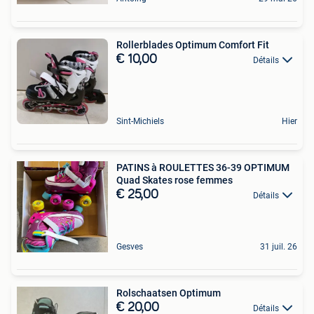
Rollerblades Optimum Comfort Fit
€ 10,00
Détails
Sint-Michiels
Hier
PATINS à ROULETTES 36-39 OPTIMUM
Quad Skates rose femmes
€ 25,00
Détails
Gesves
31 juil. 26
Rolschaatsen Optimum
€ 20,00
Détails