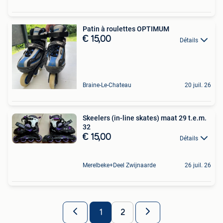
Patin à roulettes OPTIMUM
€ 15,00
Détails
Braine-Le-Chateau
20 juil. 26
Skeelers (in-line skates) maat 29 t.e.m.
32
€ 15,00
Détails
Merelbeke+Deel Zwijnaarde
26 juil. 26
1
2