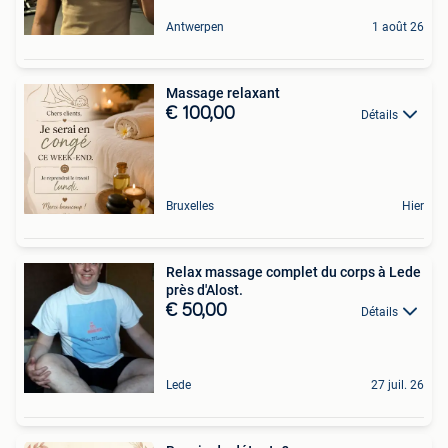
Antwerpen
1 août 26
Massage relaxant
€ 100,00
Détails
Bruxelles
Hier
Relax massage complet du corps à Lede
près d'Alost.
€ 50,00
Détails
Lede
27 juil. 26