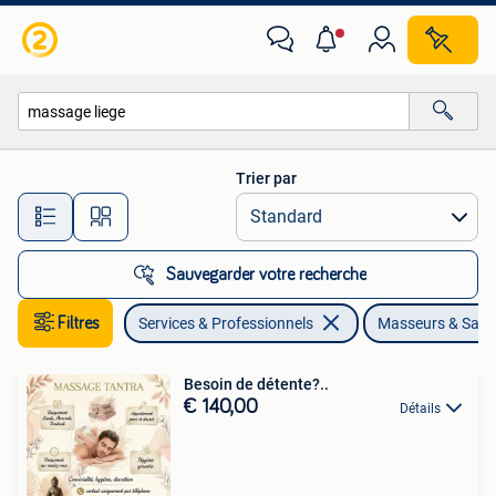
Bien-être | Masseurs & Salons de massage
Trier par
Toutes les distances…
Sauvegarder votre recherche
Filtres
Services & Professionnels
Masseurs & Salo
Besoin de détente?..
€ 140,00
Détails