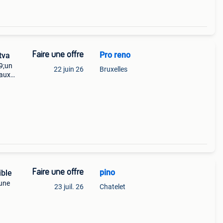
Faire une offre
Pro reno
tva
39;un
22 juin 26
Bruxelles
vaux
Faire une offre
pino
ible
 une
23 juil. 26
Chatelet
pi,
se à