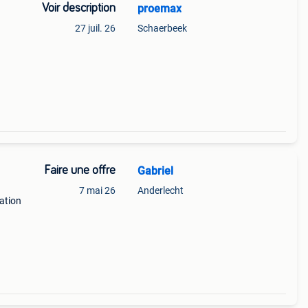
Voir description
proemax
27 juil. 26
Schaerbeek
chons
ne
Faire une offre
Gabriel
7 mai 26
Anderlecht
ation