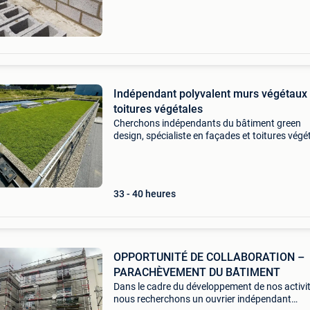
Indépendant polyvalent murs végétaux 
toitures végétales
Cherchons indépendants du bâtiment green
design, spécialiste en façades et toitures végé
fait appel à des sous-traitants indépendants 
ses chantiers en belgique et au luxembourg. V
profi
33 - 40 heures
OPPORTUNITÉ DE COLLABORATION –
PARACHÈVEMENT DU BÂTIMENT
Dans le cadre du développement de nos activit
nous recherchons un ouvrier indépendant