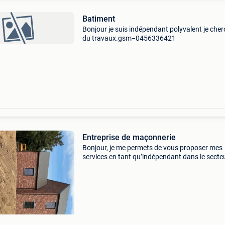
Batiment
Bonjour je suis indépendant polyvalent je che
du travaux.gsm−0456336421
Entreprise de maçonnerie
Bonjour, je me permets de vous proposer mes
services en tant qu’indépendant dans le secte
la construction générale. Fort de 10 années
d’expérience, je réalise différents types de tra
avec sér