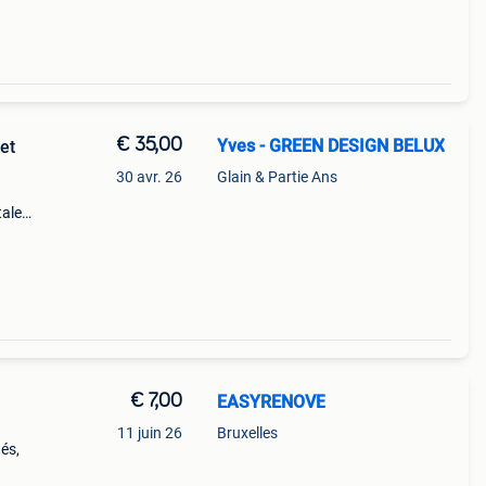
€ 35,00
Yves - GREEN DESIGN BELUX
et
30 avr. 26
Glain & Partie Ans
tales,
pour
otre
€ 7,00
EASYRENOVE
11 juin 26
Bruxelles
és,