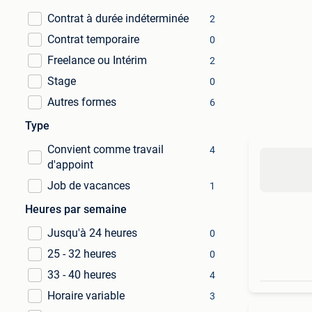
Contrat à durée indéterminée
2
Contrat temporaire
0
Freelance ou Intérim
2
Stage
0
Autres formes
6
Type
Convient comme travail
4
d'appoint
Job de vacances
1
Heures par semaine
Jusqu'à 24 heures
0
25 - 32 heures
0
33 - 40 heures
4
Horaire variable
3