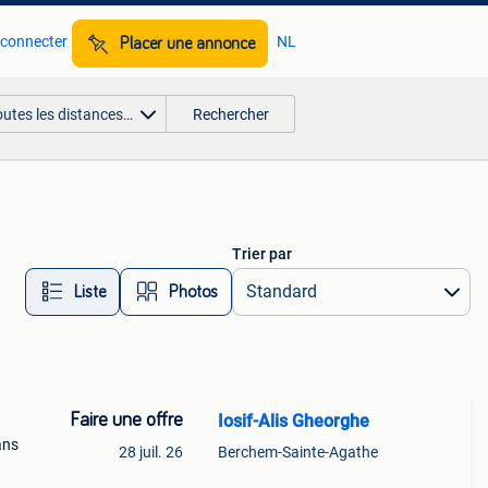
 connecter
NL
Placer une annonce
outes les distances…
Rechercher
Trier par
Liste
Photos
Faire une offre
Iosif-Alis Gheorghe
ans
28 juil. 26
Berchem-Sainte-Agathe
ues.