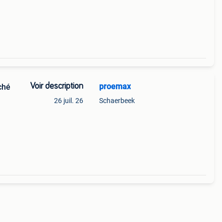
 p
Voir description
proemax
ché
26 juil. 26
Schaerbeek
tre
ndant