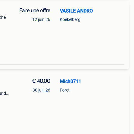
Faire une offre
VASILE ANDRO
rche
12 juin 26
Koekelberg
€ 40,00
Mich0711
30 juil. 26
Foret
ur de
vaux