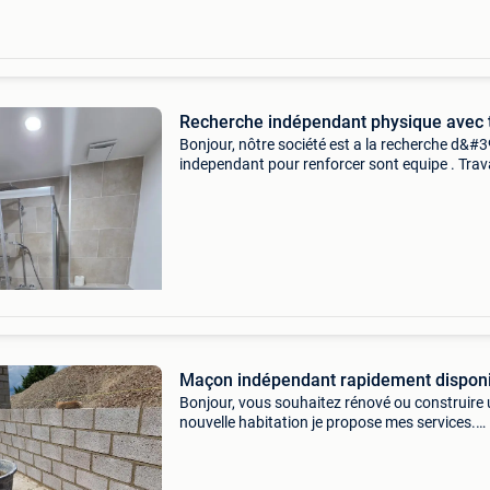
Recherche indépendant physique avec 
Bonjour, nôtre société est a la recherche d&#
independant pour renforcer sont equipe . Tra
de renovation générale. Nous sommes situé a
bruxelles intéressé contacter nous . Merci
Maçon indépendant rapidement dispon
Bonjour, vous souhaitez rénové ou construire
nouvelle habitation je propose mes services.
Maçonnerie, carrelage exterieur et interieur, cré
coffrage, réparation toiture.. Personne sérieu
vo