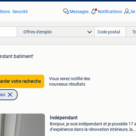
tions
Securité
Messages
Notifications
Se
Offres d'emploi
T
endant batiment'
Vous serez notifié des
rder votre recherche
nouveaux résultats
loi
Indépendant
Bonjour, je suis indépendant et je possède 17 
d’expérience dans la rénovation intérieure, la
peinture, les installations sanitaires et électriq