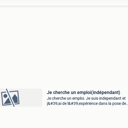
Je cherche un emploi(indépendant)
Je cherche un emploi. Je suis independant et
j&#39;ai de l&#39;expérience dans la pose de
cloisons sèches, la réparation de murs et de
plafonds, le masticage et la peinture, prêt à
apprendre.