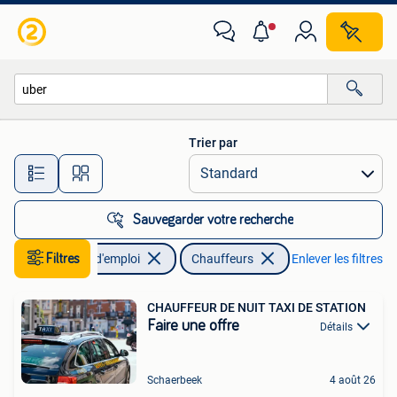
Emplois | Chauffeurs
Trier par
Toutes les distances…
Sauvegarder votre recherche
Filtres
Offres d'emploi
Chauffeurs
Enlever les filtres
CHAUFFEUR DE NUIT TAXI DE STATION
Faire une offre
Détails
Schaerbeek
4 août 26