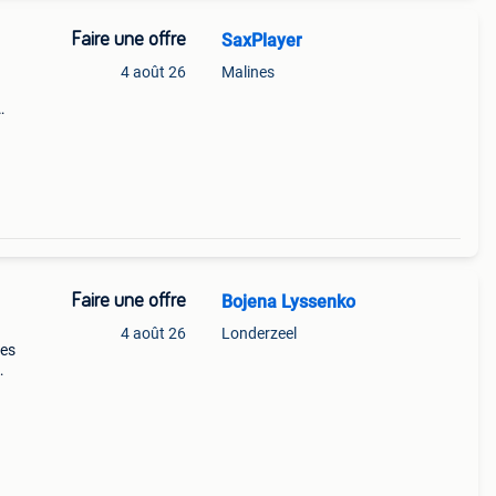
Faire une offre
SaxPlayer
4 août 26
Malines
ne
 Livré
Faire une offre
Bojena Lyssenko
4 août 26
Londerzeel
res
is
t