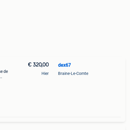
€ 320,00
dex67
se de
Hier
Braine-Le-Comte