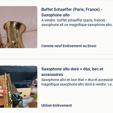
Buffet Schaeffer (Paris, France) -
Saxophone alto
A vendre : buffet schaeffer (paris, france) -
saxophone alt un magnifique saxophone alto
vintage en excellent état. Laque dorée avec u
belle gravure sur la coupe. Joue et ferme bien.
avec étui
Comme neuf
Enlèvement ou Envoi
Saxophone alto doré + étui, bec et
accessoires
Saxophone alto en bon état + étui et accessoi
magnifique saxophone alto doré à vendre. Le
saxophone est utilisé depuis environ 2 ans, ma
certainement pas de manière intensive, et il es
toujours
Utilisé
Enlèvement