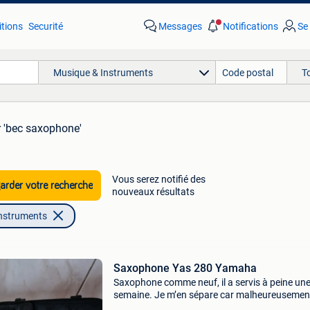
tions
Securité
Messages
Notifications
Se
Musique & Instruments
T
 'bec saxophone'
Vous serez notifié des
rder votre recherche
nouveaux résultats
nstruments
Saxophone Yas 280 Yamaha
Saxophone comme neuf, il a servis à peine un
semaine. Je m’en sépare car malheureusement
joue d’autres instruments depuis plus longtem