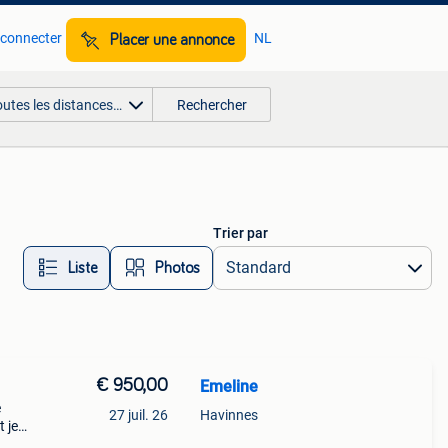
 connecter
NL
Placer une annonce
outes les distances…
Rechercher
Trier par
Liste
Photos
€ 950,00
Emeline
e
27 juil. 26
Havinnes
 je
ps et