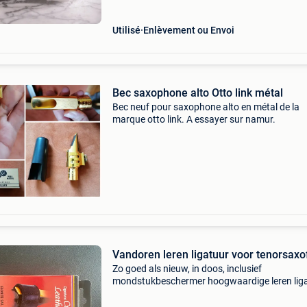
#saxophone
Utilisé
Enlèvement ou Envoi
Bec saxophone alto Otto link métal
Bec neuf pour saxophone alto en métal de la
marque otto link. A essayer sur namur.
Vandoren leren ligatuur voor tenorsax
Zo goed als nieuw, in doos, inclusief
mondstukbeschermer hoogwaardige leren lig
van vandoren, bekend om zijn warme, natuurli
klank. Compleet met mondstukbeschermer.