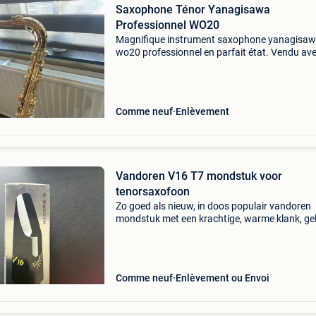
Saxophone Ténor Yanagisawa
Professionnel WO20
Magnifique instrument saxophone yanagisa
wo20 professionnel en parfait état. Vendu av
bec métal otto link 5*, un bec selmer ébonite e
stand hercules, un harnais et quelques anches !
Au
Comme neuf
Enlèvement
Vandoren V16 T7 mondstuk voor
tenorsaxofoon
Zo goed als nieuw, in doos populair vandoren
mondstuk met een krachtige, warme klank, gel
bij jazzmusici. Ophalen of verzenden mogelijk.
Vandoren v16 t7 mouthpiece for tenor saxop
like new, in
Comme neuf
Enlèvement ou Envoi