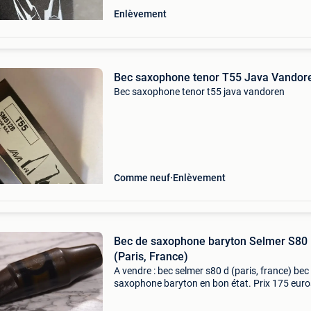
Enlèvement
Bec saxophone tenor T55 Java Vandor
Bec saxophone tenor t55 java vandoren
Comme neuf
Enlèvement
Bec de saxophone baryton Selmer S80
(Paris, France)
A vendre : bec selmer s80 d (paris, france) bec
saxophone baryton en bon état. Prix 175 euro
enlèvement ou expédition (frais d&#39;achat)
#selmer #mouthpiece #baryton #baritono