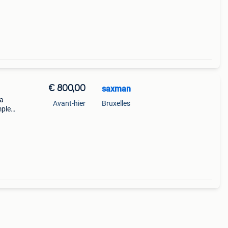
neuf
€ 800,00
saxman
 a
Avant-hier
Bruxelles
mplet