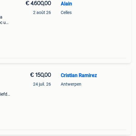
€ 4.600,00
Alain
2 août 26
Celles
wa
ec un
, un
 !!!!
€ 150,00
Cristian Ramirez
24 juil. 26
Antwerpen
iefd
hone