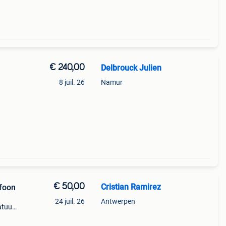
€ 240,00
Delbrouck Julien
8 juil. 26
Namur
€ 50,00
Cristian Ramirez
ofoon
24 juil. 26
Antwerpen
atuur
jke