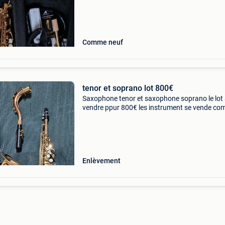
n’arrives pas à trouver le temps. Il est comme 
donc
Comme neuf
tenor et soprano lot 800€
Saxophone tenor et saxophone soprano le lot
vendre ppur 800€ les instrument se vende co
bec valise posible de les essayer sur bruxelles
Enlèvement