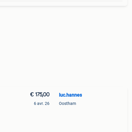
€ 175,00
luc.hannes
6 avr. 26
Oostham