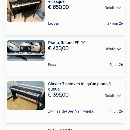
+ casque
€ 850,00
Détails
Leuven
27 juin 26
Piano, Roland FP-10
€ 460,00
Détails
Roux
5 juil. 26
Clavier 7 octaves tel qu'un piano à
queue
€ 395,00
Détails
Zwijnaarde+Deel Van Merelbeke
4 juil. 26