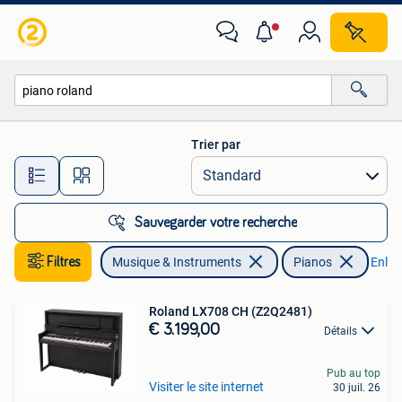
Pianos
Trier par
Toutes les distances…
Sauvegarder votre recherche
Filtres
Musique & Instruments
Pianos
Enleve
Roland LX708 CH (Z2Q2481)
€ 3.199,00
Détails
Pub au top
Visiter le site internet
30 juil. 26