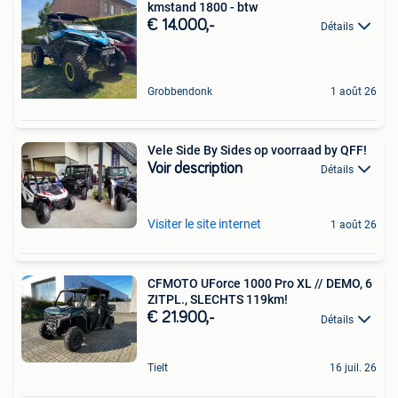
kmstand 1800 - btw
€ 14.000,-
Détails
Grobbendonk
1 août 26
Vele Side By Sides op voorraad by QFF!
Voir description
Détails
Visiter le site internet
1 août 26
CFMOTO UForce 1000 Pro XL // DEMO, 6
ZITPL., SLECHTS 119km!
€ 21.900,-
Détails
Tielt
16 juil. 26