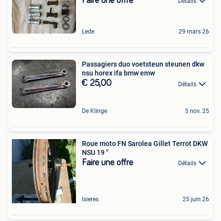
Faire une offre
Détails
Lede
29 mars 26
Passagiers duo voetsteun steunen dkw
nsu horex ifa bmw emw
€ 25,00
Détails
De Klinge
5 nov. 25
Roue moto FN Sarolea Gillet Terrot DKW
NSU 19 "
Faire une offre
Détails
Isieres
25 juin 26