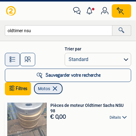
Motos
Trier par
Toutes les distances…
Sauvegarder votre recherche
Filtres
Motos
Pièces de moteur Oldtimer Sachs NSU
98
€ 0,00
Détails