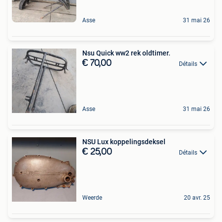
Asse
31 mai 26
Nsu Quick ww2 rek oldtimer.
€ 70,00
Détails
Asse
31 mai 26
NSU Lux koppelingsdeksel
€ 25,00
Détails
Weerde
20 avr. 25