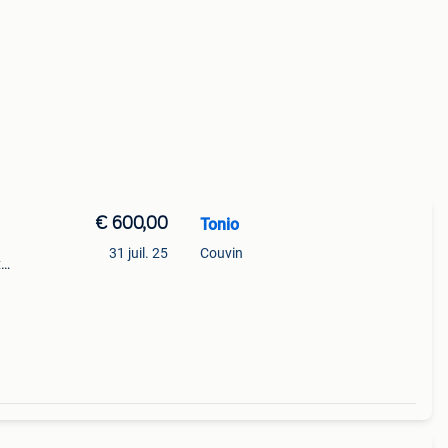
€ 600,00
Tonio
31 juil. 25
Couvin
x
fs
te