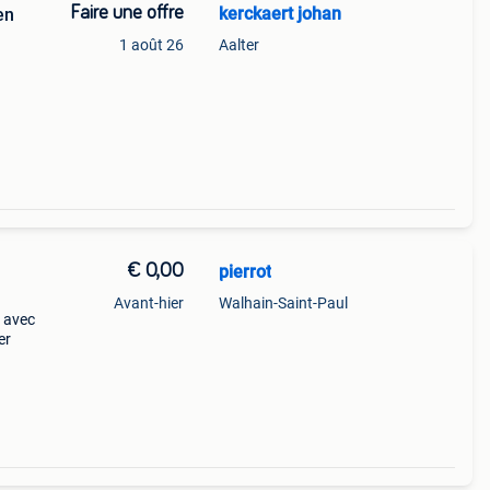
Faire une offre
kerckaert johan
en
1 août 26
Aalter
€ 0,00
pierrot
Avant-hier
Walhain-Saint-Paul
e avec
er