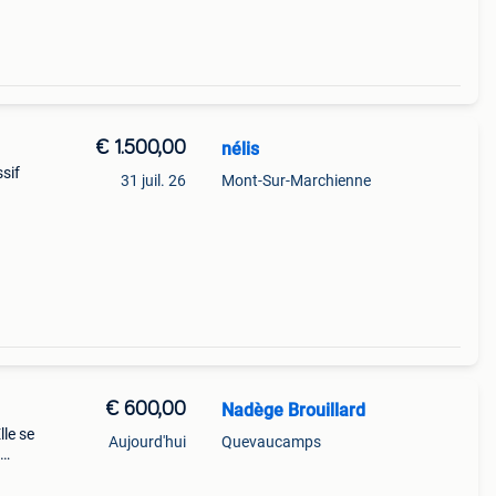
€ 1.500,00
nélis
sif
31 juil. 26
Mont-Sur-Marchienne
chêne
ande
€ 600,00
Nadège Brouillard
lle se
Aujourd'hui
Quevaucamps
 en
 en