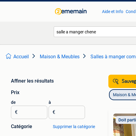
Aide et Info
Condi
Accueil
Maison & Meubles
Salles à manger com
Affiner les résultats
Sauvega
Prix
Maison & M
de
à
€
€
Doit part
Catégorie
Supprimer la catégorie