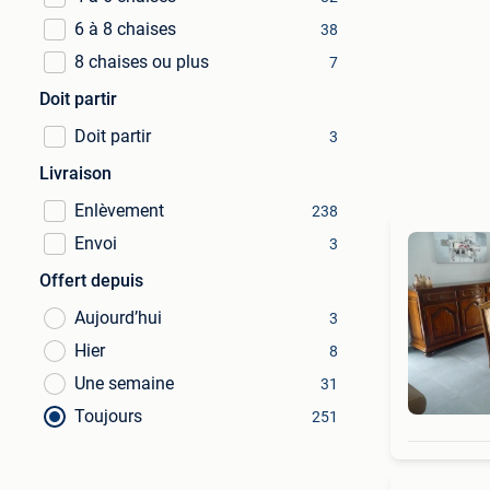
6 à 8 chaises
38
8 chaises ou plus
7
Doit partir
Doit partir
3
Livraison
Enlèvement
238
Envoi
3
Offert depuis
Aujourd’hui
3
Hier
8
Une semaine
31
Toujours
251