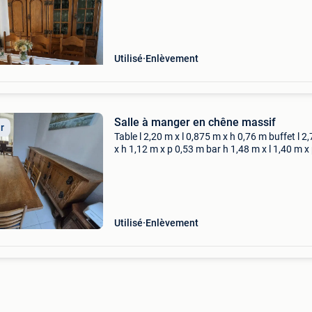
100cm h 190cm p 50cm 1meuble semi ouvert 
50cm h 190cm
Utilisé
Enlèvement
Salle à manger en chêne massif
ir
Table l 2,20 m x l 0,875 m x h 0,76 m buffet l 2
x h 1,12 m x p 0,53 m bar h 1,48 m x l 1,40 m x
0,485 m
Utilisé
Enlèvement