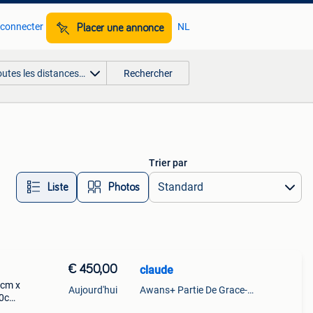
 connecter
NL
Placer une annonce
outes les distances…
Rechercher
Trier par
Liste
Photos
€ 450,00
claude
 cm x
Aujourd'hui
Awans+ Partie De Grace-Hollogne
50cm
 l