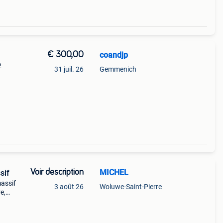
€ 300,00
coandjp
2
31 juil. 26
Gemmenich
Voir description
MICHEL
sif
assif
3 août 26
Woluwe-Saint-Pierre
e,
le
e m