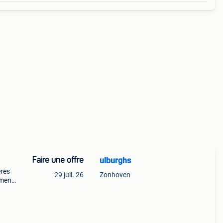
Faire une offre
ulburghs
ères
29 juil. 26
Zonhoven
ement