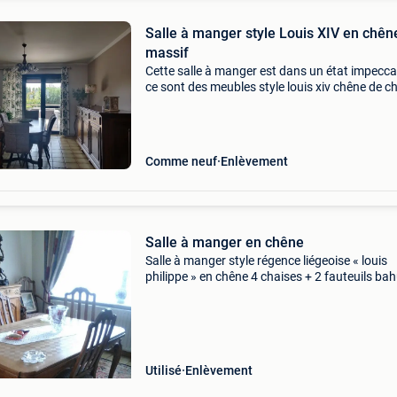
Salle à manger style Louis XIV en chên
massif
Cette salle à manger est dans un état impecca
ce sont des meubles style louis xiv chêne de 
fait main. La table est avec rallonge pratique 
les grandes familles (10 personnes) les chaise
Comme neuf
Enlèvement
Salle à manger en chêne
Salle à manger style régence liégeoise « louis
philippe » en chêne 4 chaises + 2 fauteuils bah
vitrine table de 150x110 + 2 allonges de 76 cm
Utilisé
Enlèvement