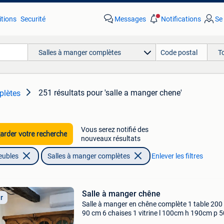
tions
Securité
Messages
Notifications
Se
Salles à manger complètes
T
251 résultats
pour 'salle a manger chene'
plètes
Vous serez notifié des
rder votre recherche
nouveaux résultats
eubles
Salles à manger complètes
Enlever les filtres
Salle à manger chêne
ir
Salle à manger en chêne complète 1 table 200
90 cm 6 chaises 1 vitrine l 100cm h 190cm p 
1meuble l 100cm h 190cm p 50cm 1meuble bar