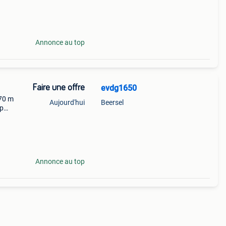
l
Annonce au top
Faire une offre
evdg1650
,70 m
Aujourd'hui
Beersel
 p
Annonce au top