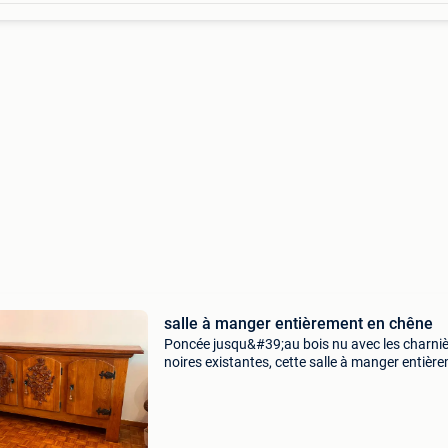
salle à manger entièrement en chêne
Poncée jusqu&#39;au bois nu avec les charni
noires existantes, cette salle à manger entièr
en chêne a un look contemporain.