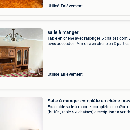
Utilisé
Enlèvement
salle à manger
Table en chêne avec rallonges 6 chaises dont 
avec accoudoir. Armoire en chêne en 3 parties
Utilisé
Enlèvement
Salle à manger complète en chêne mas
Ensemble salle à manger complète en chêne m
(buffet, table & 4 chaises) ​description : à vendr
magnifique ensemble de salle à manger de sty
rustique en 100 % chêne massif (couleur chên