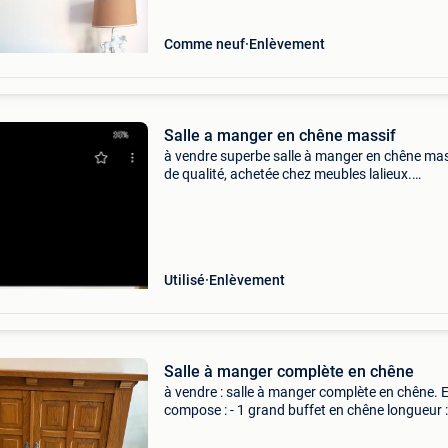
Comme neuf
Enlèvement
Salle a manger en chêne massif
à vendre superbe salle à manger en chêne mas
de qualité, achetée chez meubles lalieux.
L&#39;ensemble comprend : grand buffet en 
massif armoire/vaisselier en chêne massif gr
table 6 c
Utilisé
Enlèvement
Salle à manger complète en chêne
à vendre : salle à manger complète en chêne. E
compose : - 1 grand buffet en chêne longueur :
2m60 largeur : 50 cm hauteur : 1m05 - 1 table
chêne longueur : 2 m largeur : 90 cm - 1 buffet