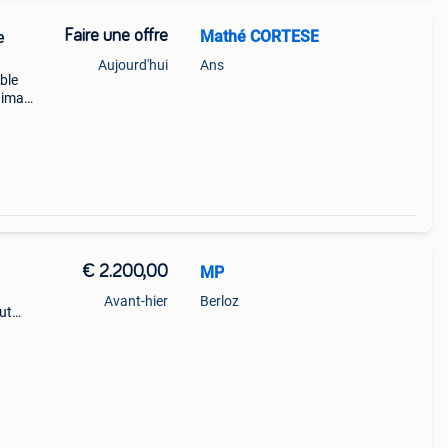
Faire une offre
Mathé CORTESE
e
Aujourd'hui
Ans
ble
chimay
pour
s
€ 2.200,00
MP
Avant-hier
Berloz
ut