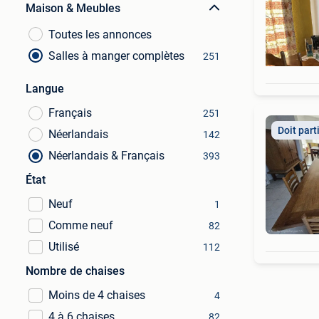
Maison & Meubles
Toutes les annonces
Salles à manger complètes
251
Langue
Français
251
Doit part
Néerlandais
142
Néerlandais & Français
393
État
Neuf
1
Comme neuf
82
Utilisé
112
Nombre de chaises
Moins de 4 chaises
4
4 à 6 chaises
82