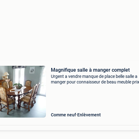
Magnifique salle à manger complet
Urgent a vendre manque de place belle salle a
manger pour connaisseur de beau meuble pri
sacrifier copies d anciens meubles d art massi
superbe salle à manger réalisée par un ébénis
pièce unique
Comme neuf
Enlèvement