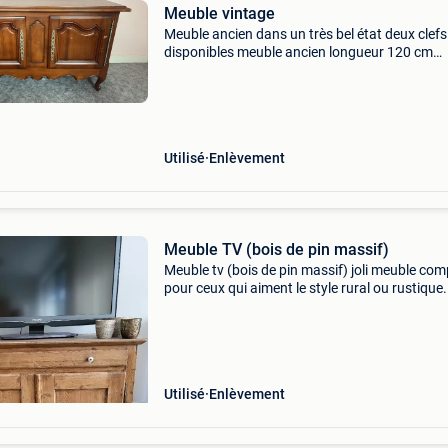
Meuble vintage
Meuble ancien dans un très bel état deux clefs
disponibles meuble ancien longueur 120 cm
hauteur 72 cm largeur 35 cm poncer et vernis i
sera comme neuf
Utilisé
Enlèvement
Meuble TV (bois de pin massif)
Meuble tv (bois de pin massif) joli meuble co
pour ceux qui aiment le style rural ou rustique
également être combiné dans un intérieur mo
- Un tout : pas de vis, pas de pièces en plas
Utilisé
Enlèvement