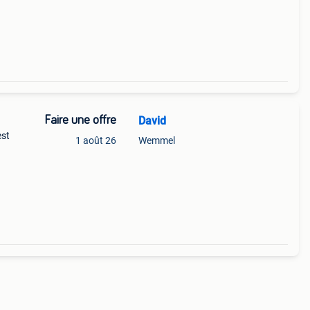
Faire une offre
David
est
1 août 26
Wemmel