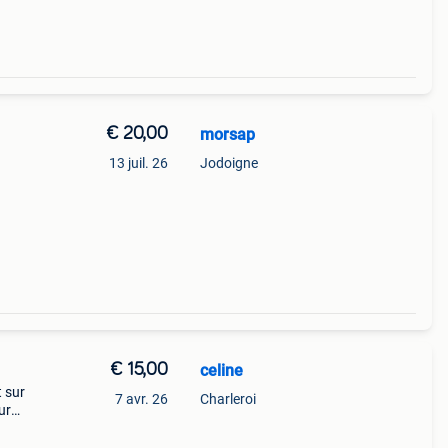
€ 20,00
morsap
13 juil. 26
Jodoigne
€ 15,00
celine
 sur
7 avr. 26
Charleroi
ur