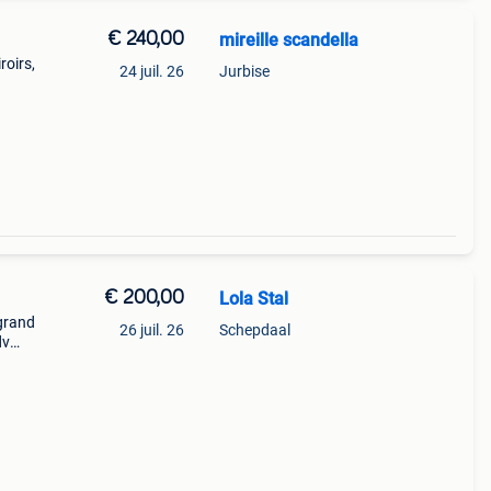
€ 240,00
mireille scandella
roirs,
24 juil. 26
Jurbise
€ 200,00
Lola Stal
 grand
26 juil. 26
Schepdaal
dv