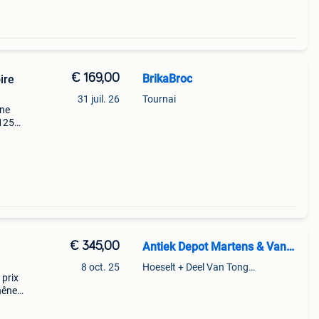
€ 169,00
BrikaBroc
ire
31 juil. 26
Tournai
ine
 125
 en
 bois
€ 345,00
Antiek Depot Martens & Vanseer
8 oct. 25
Hoeselt + Deel Van Tongeren
 prix
chêne
t est