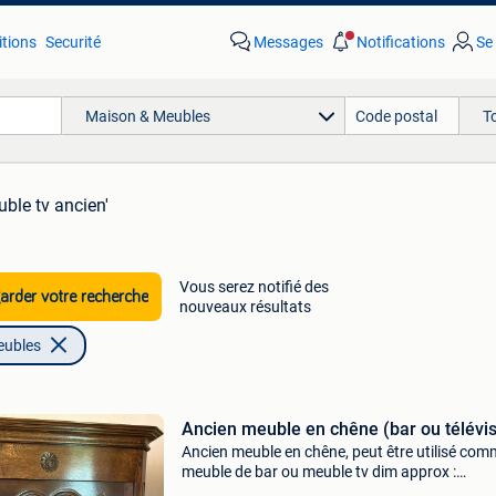
tions
Securité
Messages
Notifications
Se
Maison & Meubles
T
ble tv ancien'
Vous serez notifié des
rder votre recherche
nouveaux résultats
eubles
Ancien meuble en chêne (bar ou télévi
Ancien meuble en chêne, peut être utilisé co
meuble de bar ou meuble tv dim approx :
190x100x50