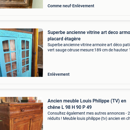
Comme neuf
Enlèvement
Superbe ancienne vitrine art deco armo
placard étagère
Superbe ancienne vitrine armoire art déco pat
vert sauge céruse mesure:189 cm de hauteur
cm de long et 48 cm de profondeur c&#39;est
parfaite état rien de cassé très solide superbe
Enlèvement
Ancien meuble Louis Philippe (TV) en
chêne L 98 H 90 P 49
Consultez également mes autres annonces - 2
réduits ! Meuble louis philippe (tv) ancien en 
lourd. Dispose d&#39;un grand tiroir en haut e
toujours propre à l&#39;intérieur. La