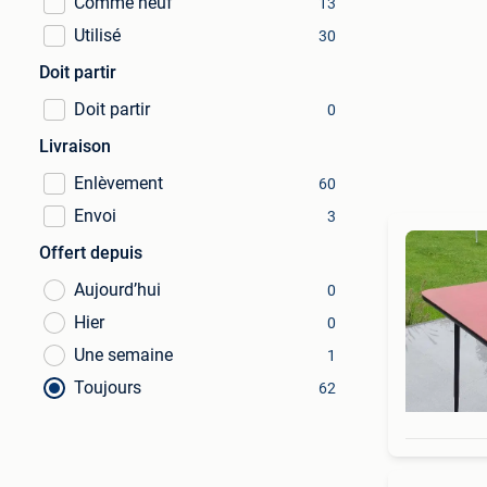
Comme neuf
13
Utilisé
30
Doit partir
Doit partir
0
Livraison
Enlèvement
60
Envoi
3
Offert depuis
Aujourd’hui
0
Hier
0
Une semaine
1
Toujours
62