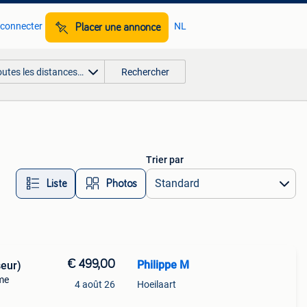
 connecter
NL
Placer une annonce
outes les distances…
Rechercher
Trier par
Liste
Photos
€ 499,00
Philippe M
seur)
mme
4 août 26
Hoeilaart