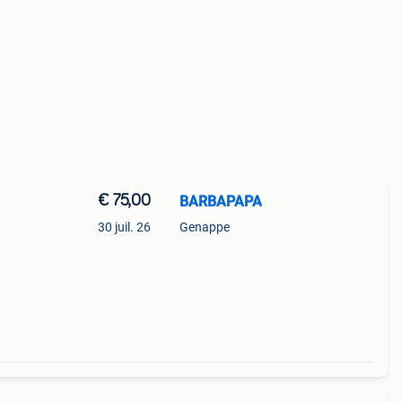
€ 75,00
BARBAPAPA
30 juil. 26
Genappe