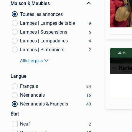
Maison & Meubles
Toutes les annonces
Lampes | Lampes de table
9
Lampes | Suspensions
5
Lampes | Lampadaires
4
Lampes | Plafonniers
2
Afficher plus
Langue
Français
24
Néerlandais
16
Néerlandais & Français
40
État
Neuf
2