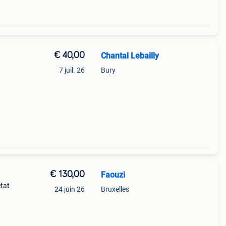
€ 40,00
Chantal Lebailly
7 juil. 26
Bury
€ 130,00
Faouzi
état
24 juin 26
Bruxelles