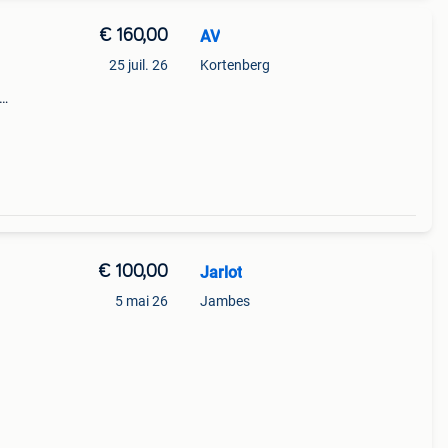
€ 160,00
AV
25 juil. 26
Kortenberg
cm
 46
€ 100,00
Jarlot
5 mai 26
Jambes