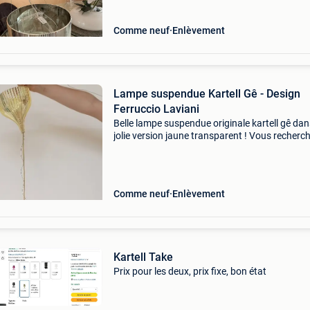
Comme neuf
Enlèvement
Lampe suspendue Kartell Gê - Design
Ferruccio Laviani
Belle lampe suspendue originale kartell gê da
jolie version jaune transparent ! Vous recherc
une pièce de design emblématique qui donne
immédiatement à votre intérieur un aspect
chaleureux et
Comme neuf
Enlèvement
Kartell Take
Prix pour les deux, prix fixe, bon état