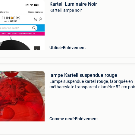
Kartell Luminaire Noir
Kartell lampe noir
Utilisé
Enlèvement
lampe Kartell suspendue rouge
Lampe suspendue kartell rouge, fabriquée en
méthacrylate transparent diamètre 52 cm poi
1,58 kg en très bel état a juste une griffe que
l&#39;on ne voit que si on introduit une feuille
blanche à
Comme neuf
Enlèvement