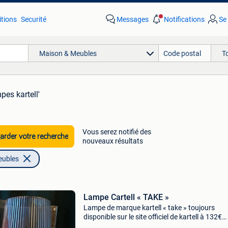
tions
Securité
Messages
Notifications
Se
Maison & Meubles
T
pes kartell'
Vous serez notifié des
rder votre recherche
nouveaux résultats
eubles
Lampe Cartell « TAKE »
Lampe de marque kartell « take » toujours
disponible sur le site officiel de kartell à 132€
l&#39;unité j&#39;ai utilisé 4 pièces comme