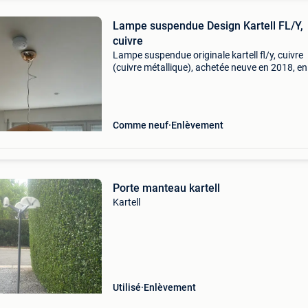
Lampe suspendue Design Kartell FL/Y,
cuivre
Lampe suspendue originale kartell fl/y, cuivre
(cuivre métallique), achetée neuve en 2018, en
excellent état. Dimensions : ø : 52 cm x h : 33 
poids : 1,58 kg longueur du câble : réglable de
cm à
Comme neuf
Enlèvement
Porte manteau kartell
Kartell
Utilisé
Enlèvement