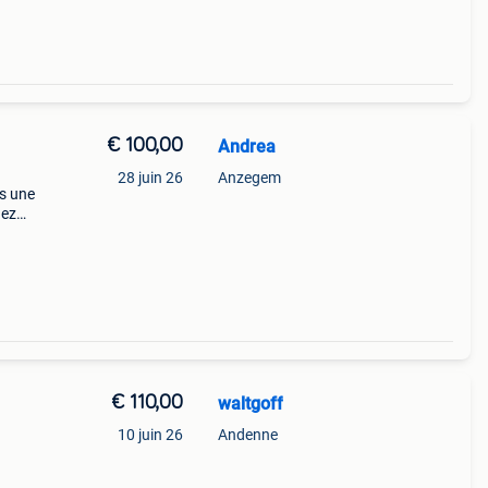
€ 100,00
Andrea
28 juin 26
Anzegem
ns une
hez
€ 110,00
waltgoff
10 juin 26
Andenne