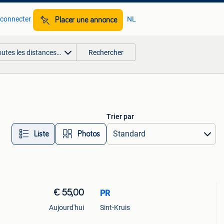
 connecter
NL
Placer une annonce
outes les distances…
Rechercher
Trier par
Liste
Photos
€ 55,00
PR
Aujourd'hui
Sint-Kruis