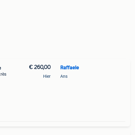
€ 260,00
Raffaele
e
très
Hier
Ans
68-
e à