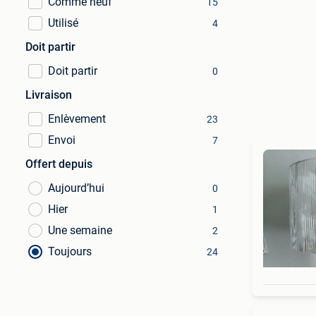
Comme neuf
15
Utilisé
4
Doit partir
Doit partir
0
Livraison
Enlèvement
23
Envoi
7
Offert depuis
Aujourd’hui
0
Hier
1
Une semaine
2
Toujours
24