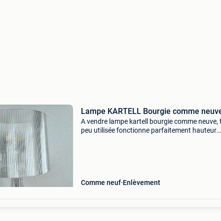
Lampe KARTELL Bourgie comme neuv
A vendre lampe kartell bourgie comme neuve, 
peu utilisée fonctionne parfaitement hauteur
réglable selon la position de l&#39;abat-jour (
78cm) achetée sur le site officiel kartell(factur
Comme neuf
Enlèvement