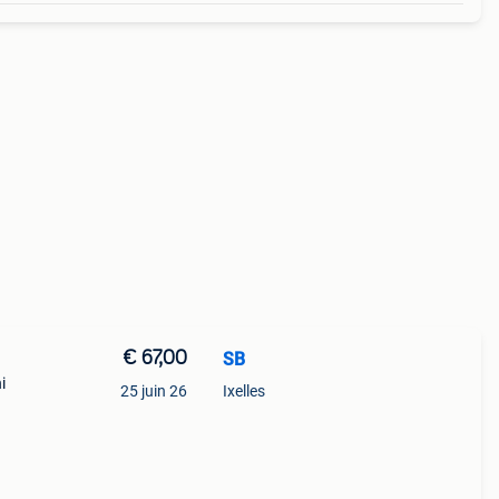
€ 67,00
SB
i
25 juin 26
Ixelles