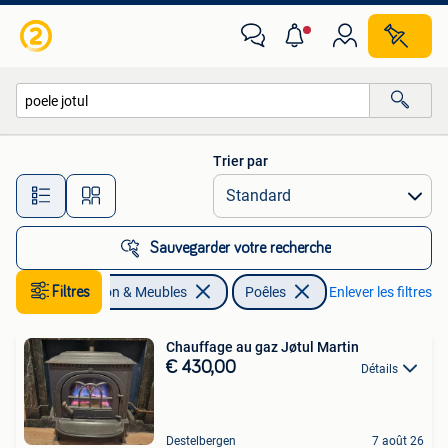
Poêles
Trier par
Toutes les distances…
Sauvegarder votre recherche
Filtres
Maison & Meubles
Poêles
Enlever les filtres
Chauffage au gaz Jøtul Martin
€ 430,00
Détails
Destelbergen
7 août 26