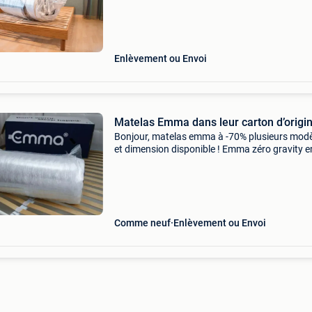
emma diamond degree emma fusion fresh e
body adapt 80x2
Enlèvement ou Envoi
Matelas Emma dans leur carton d’origi
Bonjour, matelas emma à -70% plusieurs mod
et dimension disponible ! Emma zéro gravity
hybride premium emma hybride + emma hybri
emma diamond degree emma fusion fresh e
body adapt 80x2
Comme neuf
Enlèvement ou Envoi