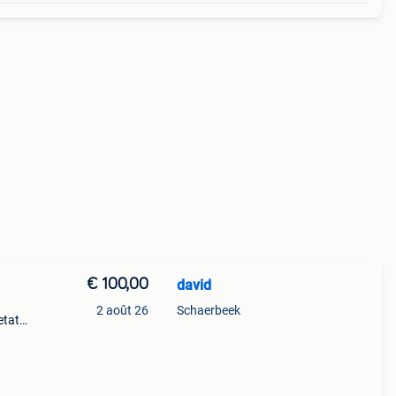
€ 100,00
david
2 août 26
Schaerbeek
etat
pres