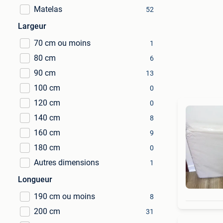
Matelas
52
Largeur
70 cm ou moins
1
80 cm
6
90 cm
13
100 cm
0
120 cm
0
140 cm
8
160 cm
9
180 cm
0
Autres dimensions
1
Longueur
190 cm ou moins
8
200 cm
31