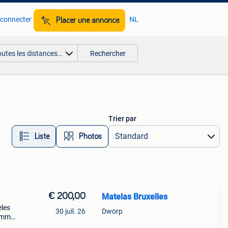
 connecter
NL
Placer une annonce
outes les distances…
Rechercher
Trier par
Liste
Photos
€ 200,00
Matelas Bruxelles
èles
30 juil. 26
Dworp
 emma
de 2