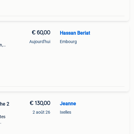
€ 60,00
Hassan Beriat
Aujourd'hui
Embourg
n,
€ 130,00
Jeanne
he 2
2 août 26
Ixelles
tes
te a