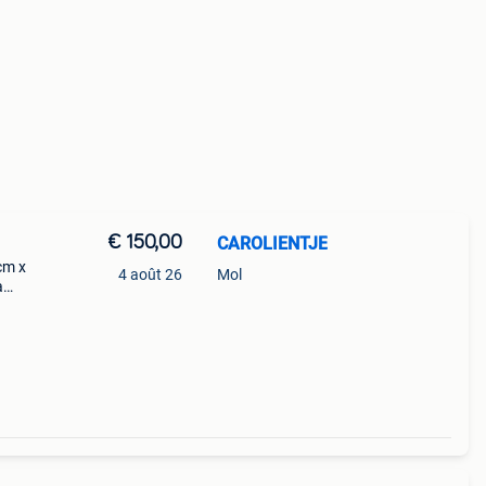
€ 150,00
CAROLIENTJE
cm x
4 août 26
Mol
à