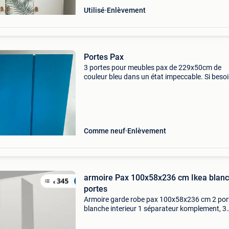
Utilisé
Enlèvement
Portes Pax
3 portes pour meubles pax de 229x50cm de
couleur bleu dans un état impeccable. Si besoi
vous pouvez me joindre au 0496294382.
Comme neuf
Enlèvement
armoire Pax 100x58x236 cm Ikea blanc
portes
Armoire garde robe pax 100x58x236 cm 2 por
blanche interieur 1 séparateur komplement, 3
tablettes, 1 penderie, 2 tiroirs 2 portes tandem
blanches avec charnières et poignées, une por