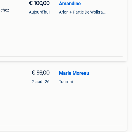
€ 100,00
Amandine
 chez
Aujourd'hui
Arlon + Partie De Wolkrange
re,
€ 99,00
Marie Moreau
2 août 26
Tournai