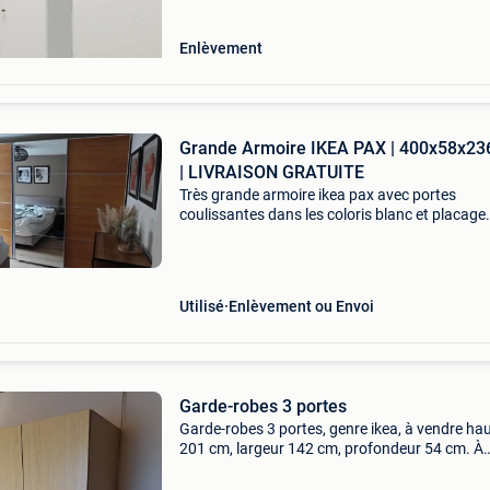
un miroir
Enlèvement
Grande Armoire IKEA PAX | 400x58x23
| LIVRAISON GRATUITE
Très grande armoire ikea pax avec portes
coulissantes dans les coloris blanc et placage
chêne. L’armoire est équipée de 3 portes
coulissantes avec panneaux en placage chêne
de 1 porte coulissante a
Utilisé
Enlèvement ou Envoi
Garde-robes 3 portes
Garde-robes 3 portes, genre ikea, à vendre ha
201 cm, largeur 142 cm, profondeur 54 cm. À
Retirer près de tournai