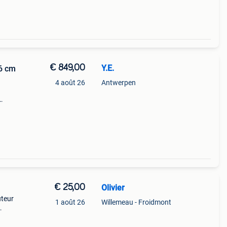
€ 849,00
Y.E.
6 cm
4 août 26
Antwerpen
 et
€ 25,00
Olivier
uteur
1 août 26
Willemeau - Froidmont