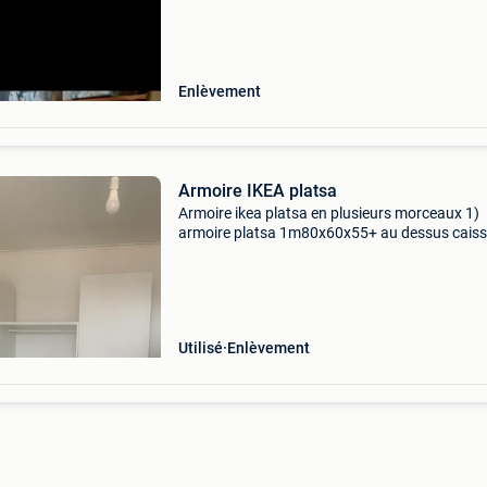
Enlèvement
Armoire IKEA platsa
Armoire ikea platsa en plusieurs morceaux 1)
armoire platsa 1m80x60x55+ au dessus caiss
60cm platsa + porte + 2 tiroirs + tringle + plan
de séparation 2) armoire platsa 1m80x80x55 
tringles
Utilisé
Enlèvement