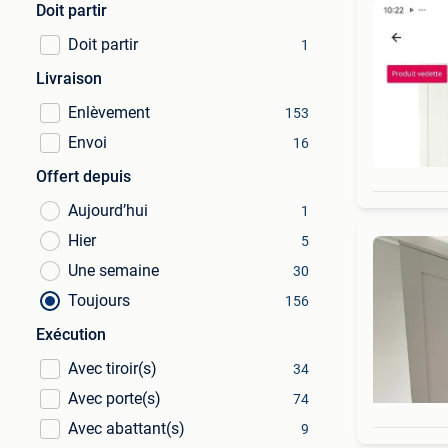
Doit partir
Doit partir
1
Livraison
Enlèvement
153
Envoi
16
Offert depuis
Aujourd’hui
1
Hier
5
Une semaine
30
Toujours
156
Exécution
Avec tiroir(s)
34
Avec porte(s)
74
Avec abattant(s)
9