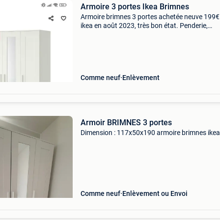
Armoire 3 portes Ikea Brimnes
Armoire brimnes 3 portes achetée neuve 199€
ikea en août 2023, très bon état. Penderie,
étagères, miroir. A venir récupérer à arlon cent
rez-de-chaussée.
Comme neuf
Enlèvement
Armoir BRIMNES 3 portes
Dimension : 117x50x190 armoire brimnes ikea
Comme neuf
Enlèvement ou Envoi