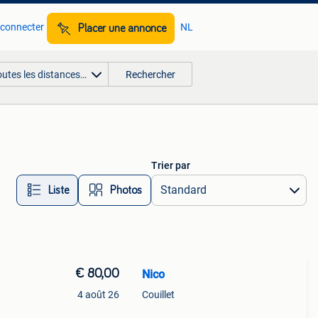
 connecter
NL
Placer une annonce
outes les distances…
Rechercher
Trier par
Liste
Photos
€ 80,00
Nico
4 août 26
Couillet