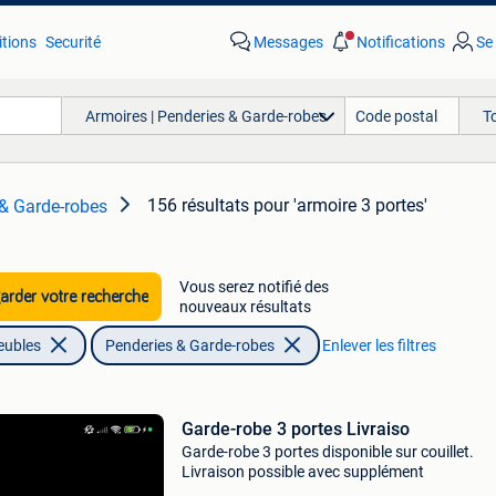
tions
Securité
Messages
Notifications
Se
Armoires | Penderies & Garde-robes
T
156 résultats
pour 'armoire 3 portes'
 & Garde-robes
Vous serez notifié des
rder votre recherche
nouveaux résultats
eubles
Penderies & Garde-robes
Enlever les filtres
Garde-robe 3 portes Livraiso
Garde-robe 3 portes disponible sur couillet.
Livraison possible avec supplément