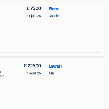
€ 75,00
Pierro
31 juil. 26
Couillet
€ 225,00
LauraH
e
4 août 26
Ath
up sur