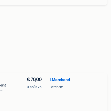
€ 70,00
LMarchand
eint
3 août 26
Berchem
.