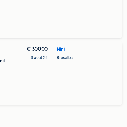
€ 300,00
Nini
3 août 26
Bruxelles
e de
che
+ 2