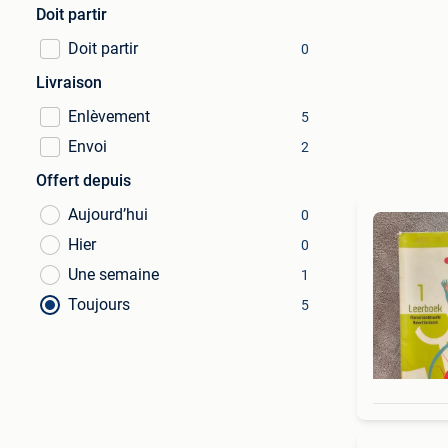
Doit partir
Doit partir
0
Livraison
Enlèvement
5
Envoi
2
Offert depuis
Aujourd’hui
0
Hier
0
Une semaine
1
Toujours
5