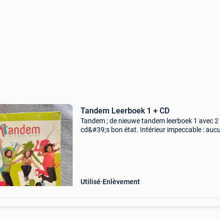
Tandem Leerboek 1 + CD
Tandem ; de nieuwe tandem leerboek 1 avec 2
cd&#39;s bon état. Intérieur impeccable : auc
annotation, aucun surlignage ni écriture exce
nom sur la couverture et son dos. Une étiquett
Utilisé
Enlèvement