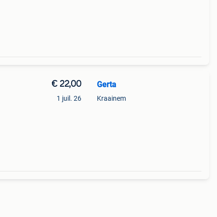
€ 22,00
Gerta
1 juil. 26
Kraainem