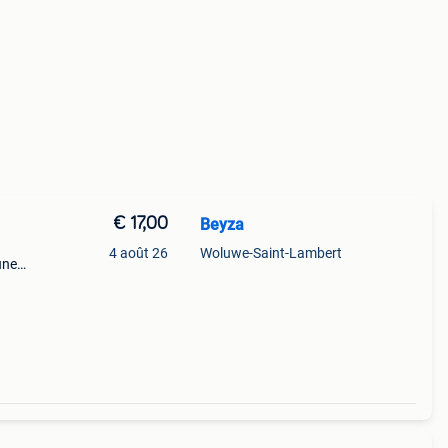
€ 17,00
Beyza
4 août 26
Woluwe-Saint-Lambert
une
pté un
e sur