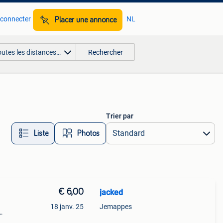
 connecter
NL
Placer une annonce
outes les distances…
Rechercher
Trier par
Liste
Photos
€ 6,00
jacked
18 janv. 25
Jemappes
ek 3