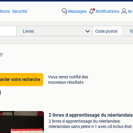
tions
Securité
Messages
Notifications
Se
Livres
T
1'
Vous serez notifié des
rder votre recherche
nouveaux résultats
2 livres d apprentissage du néerlandais
2 livres d apprentissage du néerlandais :
néerlandais sans peine n 1 avec cd inclus état
impeccable, tandem de nieuwr tandem leerbo