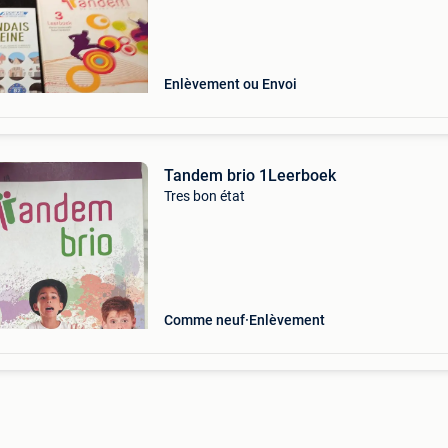
bon état possibilité d&#39; envoi par bpost
Enlèvement ou Envoi
Tandem brio 1Leerboek
Tres bon état
Comme neuf
Enlèvement