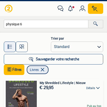
Livres
Trier par
Toutes les distances…
Sauvegarder votre recherche
Filtres
Livres
My Shredded Lifestyle | Nieuw
€ 29,95
Détails
Pub au top