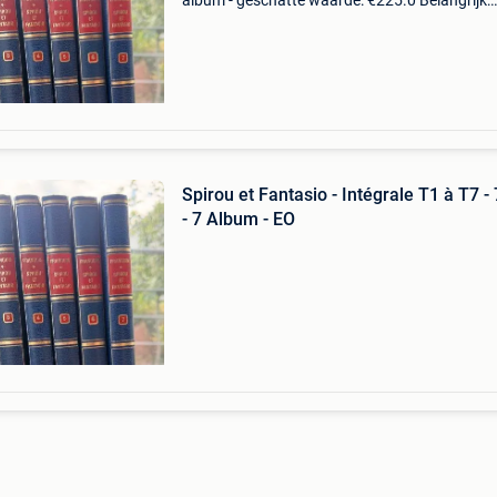
album - geschatte waarde: €225.0 Belangrijk:
winnende biedingen zijn exclusief 9%
koperbescherming + €3 de integrale uitgave v
het
Spirou et Fantasio - Intégrale T1 à T7 -
- 7 Album - EO