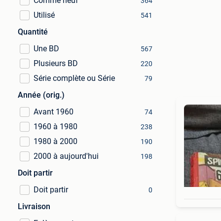
Comme neuf
364
Utilisé
541
Quantité
Une BD
567
Plusieurs BD
220
Série complète ou Série
79
Année (orig.)
Avant 1960
74
1960 à 1980
238
1980 à 2000
190
2000 à aujourd'hui
198
Doit partir
Doit partir
0
Livraison