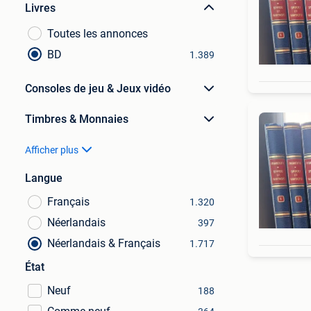
Livres
Toutes les annonces
BD
1.389
Consoles de jeu & Jeux vidéo
Timbres & Monnaies
Afficher plus
Langue
Français
1.320
Néerlandais
397
Néerlandais & Français
1.717
État
Neuf
188