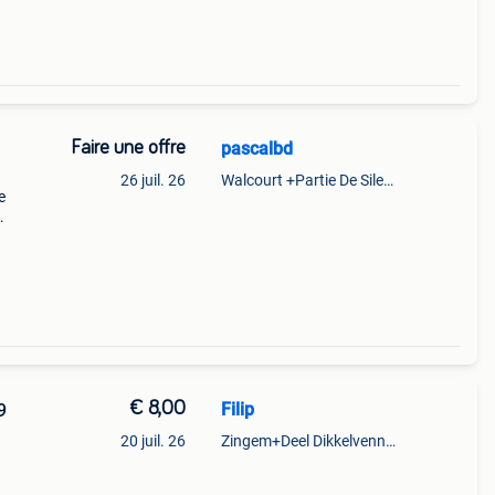
Faire une offre
pascalbd
26 juil. 26
Walcourt +Partie De Silenrieux
e
ée.
€ 8,00
Filip
9
20 juil. 26
Zingem+Deel Dikkelvenne En Nederzwalm-Hermelgem