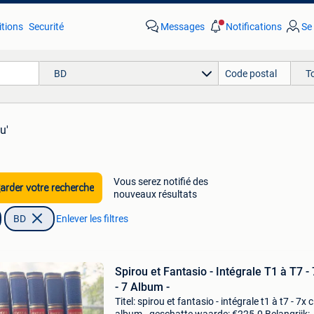
tions
Securité
Messages
Notifications
Se
BD
T
u'
Vous serez notifié des
rder votre recherche
nouveaux résultats
BD
Enlever les filtres
Spirou et Fantasio - Intégrale T1 à T7 -
- 7 Album -
Titel: spirou et fantasio - intégrale t1 à t7 - 7x c