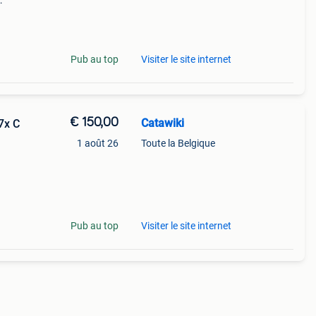
an
Pub au top
Visiter le site internet
€ 150,00
Catawiki
 7x C
1 août 26
Toute la Belgique
Pub au top
Visiter le site internet