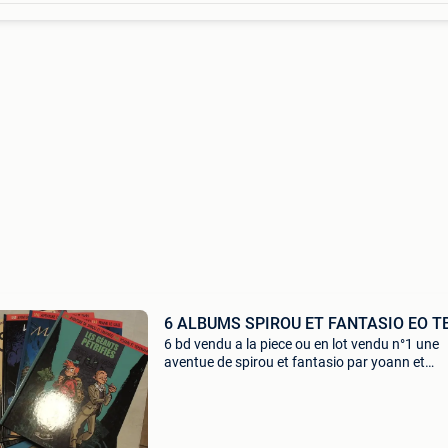
6 ALBUMS SPIROU ET FANTAS
6 bd vendu a la piece ou en lot vendu n°1 une
aventue de spirou et fantasio par yoann et
vehlmann les geants petrifies eo fevrier 2006 
pages comme neuf n°2 une aventue de spirou 
fantasio par fra