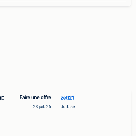
Faire une offre
zett21
IO EO TBE
23 juil. 26
Jurbise
58
et