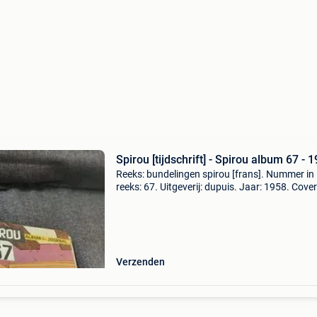
Spirou [tijdschrift] - Spirou album 67 - 
Reeks: bundelingen spirou [frans]. Nummer in
reeks: 67. Uitgeverij: dupuis. Jaar: 1958. Cover
hardcover. Druk: eerste druk. Inkleuring: gekle
Isbn: geen. Soort: album, bundeling, tijdschrift
Verzenden