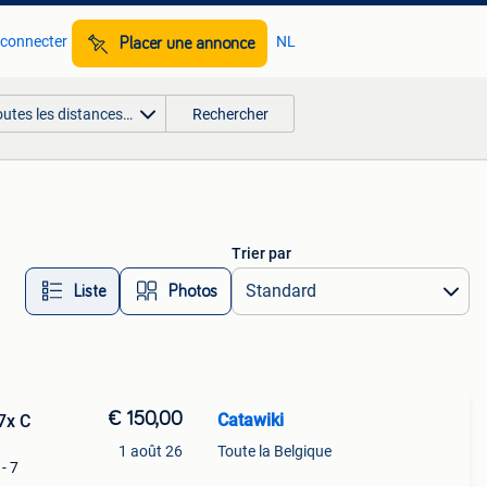
 connecter
NL
Placer une annonce
outes les distances…
Rechercher
Trier par
Liste
Photos
€ 150,00
Catawiki
 7x C
1 août 26
Toute la Belgique
 - 7