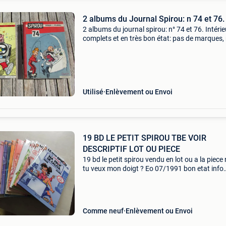
2 albums du Journal Spirou: n 74 et 76.
2 albums du journal spirou: n° 74 et 76. Intéri
complets et en très bon état: pas de marques, 
déchirure. Extérieur: en bon état: voir photos.
Utilisé
Enlèvement ou Envoi
19 BD LE PETIT SPIROU TBE VOIR
DESCRIPTIF LOT OU PIECE
19 bd le petit spirou vendu en lot ou a la piece
tu veux mon doigt ? Eo 07/1991 bon etat info
édition : tome 3 noté "à paraître" et spirou 42
(spirou à moscou) paru au 4ème plat. Estimat
Comme neuf
Enlèvement ou Envoi