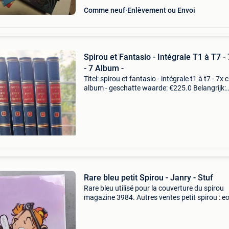
Comme neuf
Enlèvement ou Envoi
Spirou et Fantasio - Intégrale T1 à T7 -
- 7 Album -
Titel: spirou et fantasio - intégrale t1 à t7 - 7x c
album - geschatte waarde: €225.0 Belangrijk:
winnende biedingen zijn exclusief 9%
koperbescherming + €3 de integrale uitgave v
het
Rare bleu petit Spirou - Janry - Stuf
Rare bleu utilisé pour la couverture du spirou
magazine 3984. Autres ventes petit spirou : eo
dédicaces, para bd. Faire offre sérieuse.