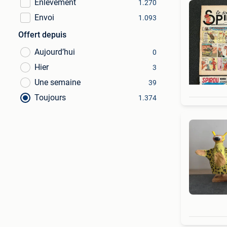
Enlèvement
1.270
Envoi
1.093
Offert depuis
Aujourd’hui
0
Hier
3
Une semaine
39
Toujours
1.374