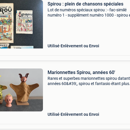
Spirou : plein de chansons spéciales
Lot de numéros spéciaux spirou : - fac-similé
numéro 1 - supplément numéro 1000 - spirou 
58 avec suppl. - Spirou 1102 avec annexe sip -
spirou 25 ans - spirou noël (sans le ballon) - s
print
Utilisé
Enlèvement ou Envoi
Marionnettes Spirou, années 60'
Rares et superbes marionnettes spirou datant
années 60&#39;, spirou et fantasio étant plus
courant. Superbe état de conservation.
Utilisé
Enlèvement ou Envoi