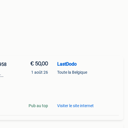
€ 50,00
LastDodo
1958
1 août 26
Toute la Belgique
:
urd.
. Taa
Pub au top
Visiter le site internet