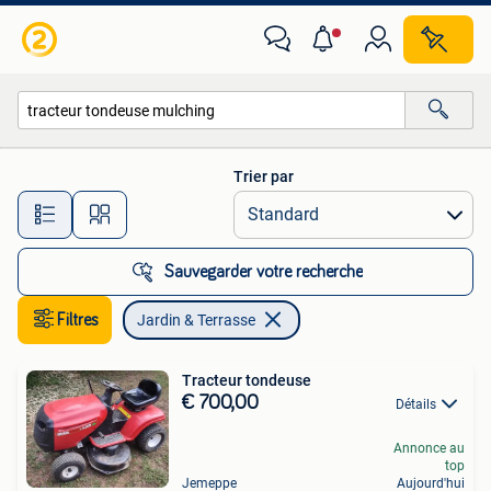
Jardin & Terrasse
Trier par
Toutes les distances…
Sauvegarder votre recherche
Filtres
Jardin & Terrasse
Tracteur tondeuse
€ 700,00
Détails
Annonce au
top
Jemeppe
Aujourd'hui