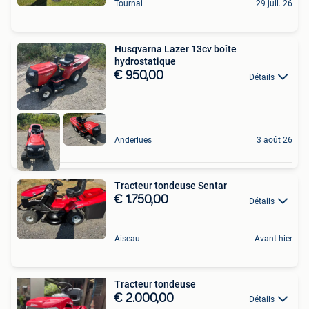
Tournai
29 juil. 26
Husqvarna Lazer 13cv boîte
hydrostatique
€ 950,00
Détails
Anderlues
3 août 26
Tracteur tondeuse Sentar
€ 1.750,00
Détails
Aiseau
Avant-hier
Tracteur tondeuse
€ 2.000,00
Détails