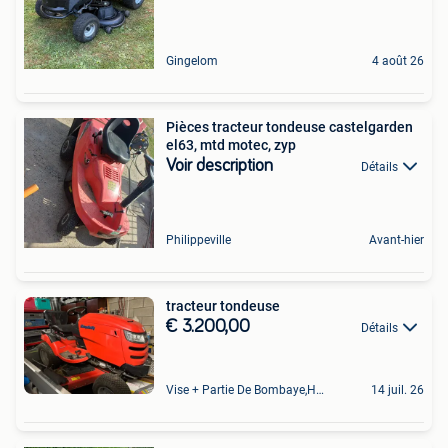
Gingelom
4 août 26
Pièces tracteur tondeuse castelgarden
el63, mtd motec, zyp
Voir description
Détails
Philippeville
Avant-hier
tracteur tondeuse
€ 3.200,00
Détails
Vise + Partie De Bombaye,Hac- Court, Hermalle-Ss-Argenteau
14 juil. 26