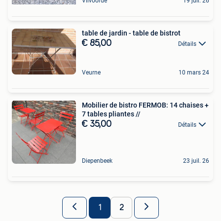
Vilvoorde
19 juil. 26
table de jardin - table de bistrot
€ 85,00
Détails
Veurne
10 mars 24
Mobilier de bistro FERMOB: 14 chaises +
7 tables pliantes //
€ 35,00
Détails
Diepenbeek
23 juil. 26
1
2