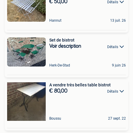
€ 50,00
Détails
Hannut
13 juil. 26
Set de bistrot
Voir description
Détails
Herk-De-Stad
9 juin 26
A vendre très belles table bistrot
€ 80,00
Détails
Boussu
27 sept. 22