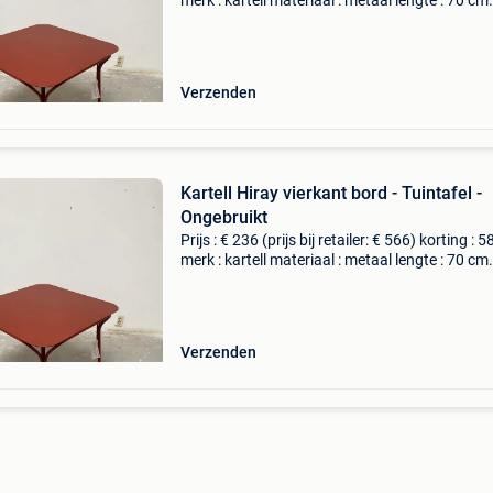
merk : kartell materiaal : metaal lengte : 70 cm
breedte : 70 cm hoogte : 72 cm levering : zelf
ophalen of thuisbezorging mogelijk. Be
Verzenden
Kartell Hiray vierkant bord - Tuintafel -
Ongebruikt
Prijs : € 236 (prijs bij retailer: € 566) korting : 
merk : kartell materiaal : metaal lengte : 70 cm
breedte : 70 cm hoogte : 72 cm levering : zelf
ophalen of thuisbezorging mogelijk. Be
Verzenden