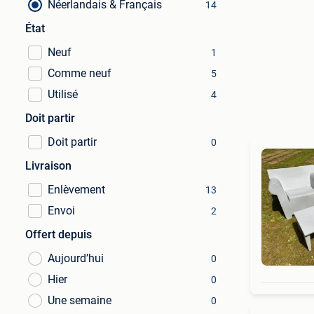
Néerlandais & Français
14
État
Neuf
1
Comme neuf
5
Utilisé
4
Doit partir
Doit partir
0
Livraison
Enlèvement
13
Envoi
2
Offert depuis
Aujourd’hui
0
Hier
0
Une semaine
0