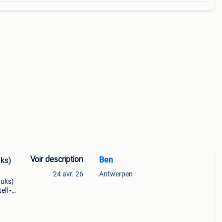
Voir description
Ben
uks)
24 avr. 26
Antwerpen
tuks)
ll -
e