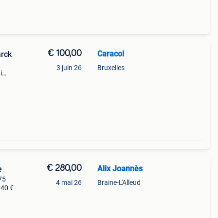
€ 100,00
Caracol
arck
3 juin 26
Bruxelles
i
€ 280,00
Alix Joannès
e
75
4 mai 26
Braine-L'Alleud
 40 €