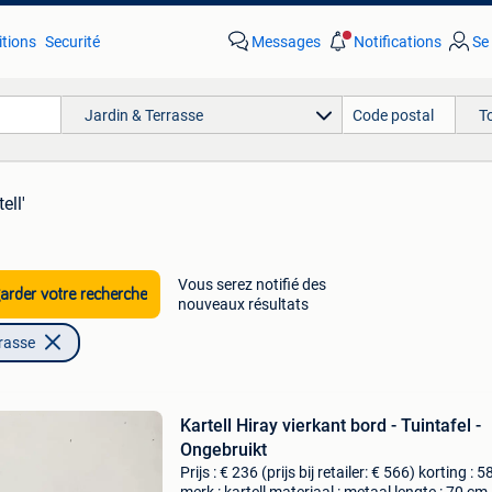
tions
Securité
Messages
Notifications
Se
Jardin & Terrasse
T
ell'
Vous serez notifié des
rder votre recherche
nouveaux résultats
rrasse
Kartell Hiray vierkant bord - Tuintafel -
Ongebruikt
Prijs : € 236 (prijs bij retailer: € 566) korting : 