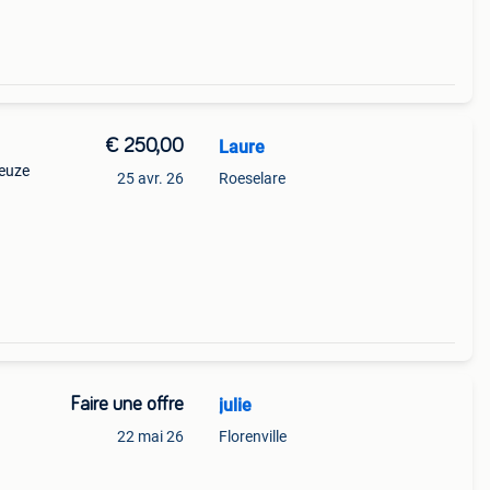
€ 250,00
Laure
ieuze
25 avr. 26
Roeselare
Faire une offre
julie
22 mai 26
Florenville