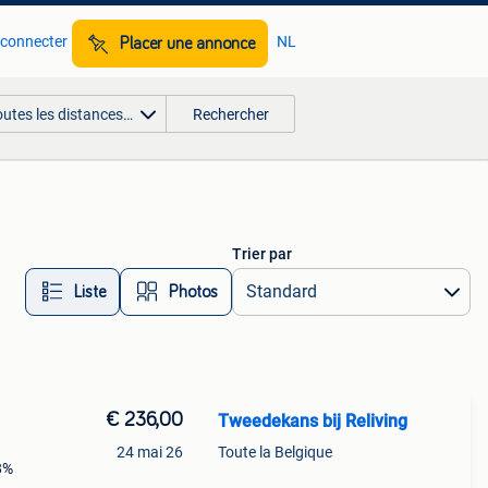
 connecter
NL
Placer une annonce
outes les distances…
Rechercher
Trier par
Liste
Photos
€ 236,00
Tweedekans bij Reliving
24 mai 26
Toute la Belgique
58%