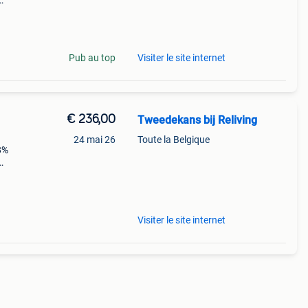
Pub au top
Visiter le site internet
€ 236,00
Tweedekans bij Reliving
24 mai 26
Toute la Belgique
58%
Visiter le site internet