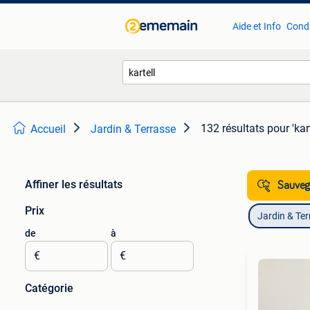
Aide et Info
Condi
132 résultats
pour 'kart
Accueil
Jardin & Terrasse
Affiner les résultats
Sauvega
Prix
Jardin & Te
de
à
€
€
Catégorie