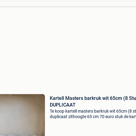
Kartell Masters barkruk wit 65cm (8 St
DUPLICAAT
Te koop kartell masters barkruk wit 65cm (8 s
duplicaat zithoogte 65 cm 70 euro stuk de karte
masters barkruk is een van de meest iconisch
stukken van het hedendaagse design. Zijn
structuur