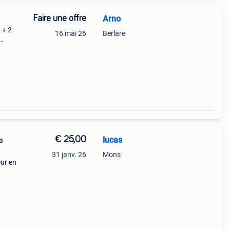
Faire une offre
Arno
 + 2
16 mai 26
Berlare
€ 25,00
lucas
e
31 janv. 26
Mons
eur en