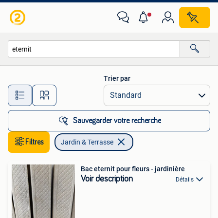
Jardin & Terrasse
Trier par
Toutes les distances…
Sauvegarder votre recherche
Filtres
Jardin & Terrasse
Bac eternit pour fleurs - jardinière
Voir description
Détails