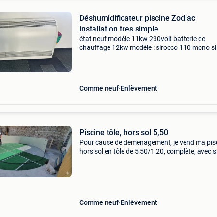
Déshumidificateur piscine Zodiac
installation tres simple
état neuf modèle 11kw 230volt batterie de
chauffage 12kw modèle : sirocco 110 mono si
annonce en ligne: matériel disponible pas d’offr
prix est déjà écrasé console de déshumidificat
install
Comme neuf
Enlèvement
Piscine tôle, hors sol 5,50
Pour cause de déménagement, je vend ma pis
hors sol en tôle de 5,50/1,20, complète, avec s
de surface intégré, une grosse pompe à verre
acheté à part, deux échelles dont une encore
emballée,
Comme neuf
Enlèvement