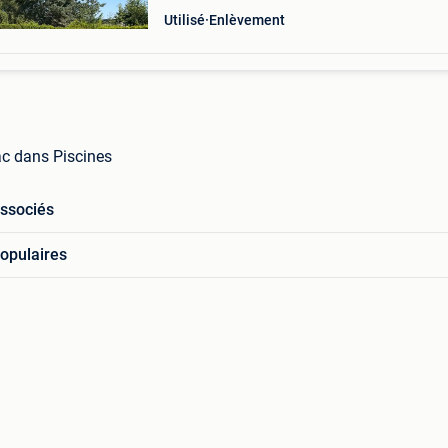
Utilisé
Enlèvement
ac dans Piscines
associés
opulaires