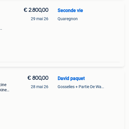
€ 2.800,00
Seconde vie
29 mai 26
Quaregnon
e , le
ion à
€ 800,00
David paquet
cine
28 mai 26
Gosselies + Partie De Wayaux
kiner