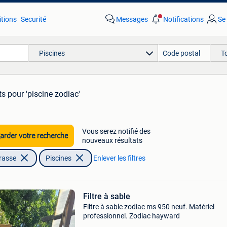
tions
Securité
Messages
Notifications
Se
Piscines
T
ts
pour 'piscine zodiac'
Vous serez notifié des
rder votre recherche
nouveaux résultats
rrasse
Piscines
Enlever les filtres
Filtre à sable
Filtre à sable zodiac ms 950 neuf. Matériel
professionnel. Zodiac hayward