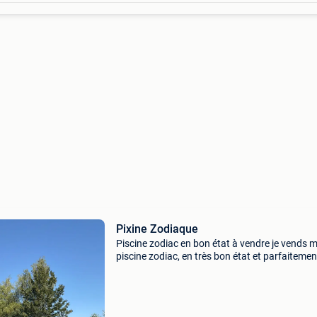
Pixine Zodiaque
Piscine zodiac en bon état à vendre je vends 
piscine zodiac, en très bon état et parfaitemen
fonctionnelle. Solide, confortable et très
sécurisante grâce à sa structure gonflable, ell
idéale