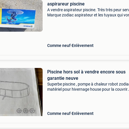
aspirareur piscine
A vendre aspirateur piscine. Très très peur serv
Marque zodiac aspirateur et les tuyaux qui vo
avec !!!
Comme neuf
Enlèvement
Piscine hors sol à vendre encore sous
garantie neuve
Superbe piscine , pompe à chaleur robot zodia
matériel pour hivernage house pour la couvrir
divers matériaux vendu avec brosse produits 
servi 3 mois encore sous garantie filtres à eau
nouve
Comme neuf
Enlèvement