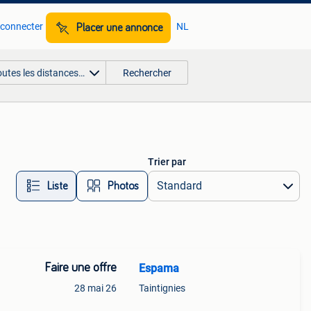
 connecter
NL
Placer une annonce
outes les distances…
Rechercher
Trier par
Liste
Photos
Faire une offre
Espama
28 mai 26
Taintignies