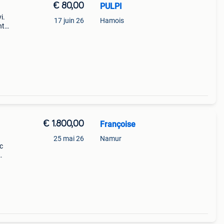
€ 80,00
PULPI
i.
17 juin 26
Hamois
nt
€ 1.800,00
Françoise
25 mai 26
Namur
c
etc…
 tout