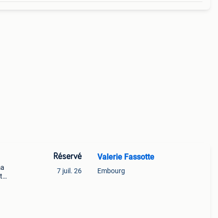
Réservé
Valerie Fassotte
ma
7 juil. 26
Embourg
t
e est