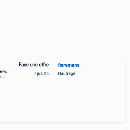
Faire une offre
fieremans
rvi,
7 juil. 26
Hautrage
de