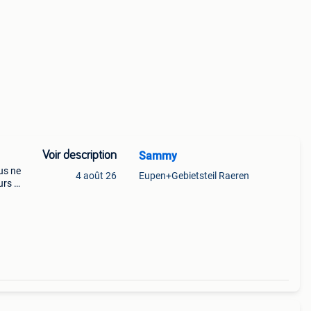
Voir description
Sammy
ous ne
4 août 26
Eupen+Gebietsteil Raeren
urs (
ce