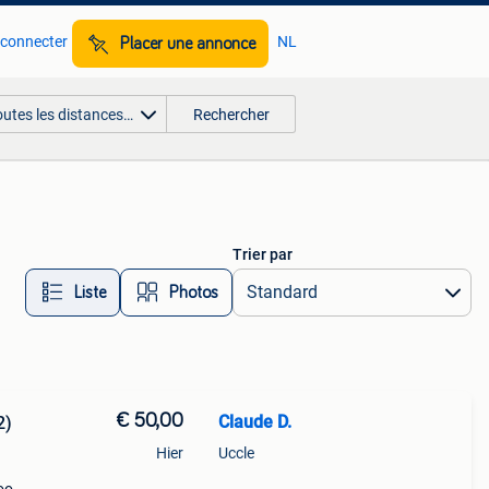
 connecter
NL
Placer une annonce
outes les distances…
Rechercher
Trier par
Liste
Photos
€ 50,00
Claude D.
2)
Hier
Uccle