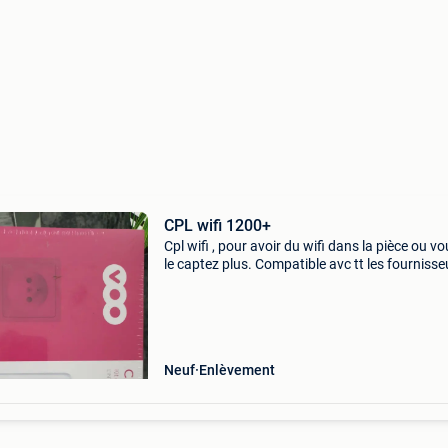
CPL wifi 1200+
Cpl wifi , pour avoir du wifi dans la pièce ou v
le captez plus. Compatible avc tt les fournisse
orange , voo, proximus ect...) , Ont peut aussi 
brancher par câble rj45, deux sorties fil
Neuf
Enlèvement