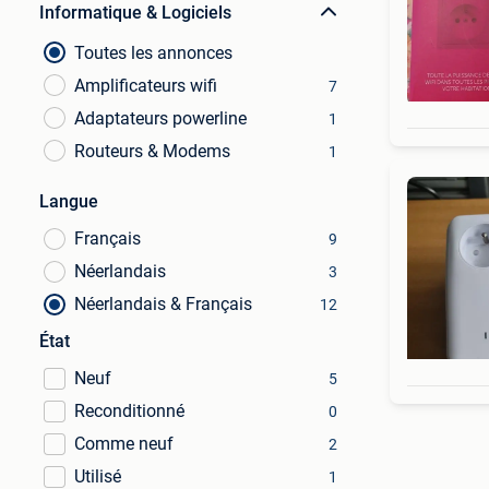
Informatique & Logiciels
Toutes les annonces
Amplificateurs wifi
7
Adaptateurs powerline
1
Routeurs & Modems
1
Langue
Français
9
Néerlandais
3
Néerlandais & Français
12
État
Neuf
5
Reconditionné
0
Comme neuf
2
Utilisé
1