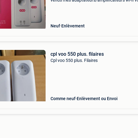
vends mes adaptateurs/amplificateurs wi-fi v
(2pièces dans la boîte neuve). ÉTat neuf, jama
utilisé. "l&#39;internet via votre réseau électr
Neuf
Enlèvement
cpl voo 550 plus. filaires
Cpl voo 550 plus. Filaires
Comme neuf
Enlèvement ou Envoi