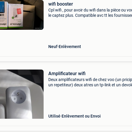
wifi booster
Cpl wifi , pour avoir du wifi dans la pièce ou v
le captez plus. Compatible avc tt les fournisse
orange , voo, proximus ect...) , Ont peut aussi 
brancher par câble rj45, deux sorties fil
Neuf
Enlèvement
Amplificateur wifi
Deux amplificateurs wifi de chez voo (un pricip
un repetiteur) deux atres un tp-link et un devol
peuvent être associé au repetiteur voo ou autr
Utilisé
Enlèvement ou Envoi