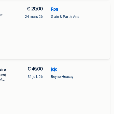
€ 20,00
Ron
 en
24 mars 26
Glain & Partie Ans
€ 45,00
jcjc
aire
urs)
31 juil. 26
Beyne-Heusay
💰
’à