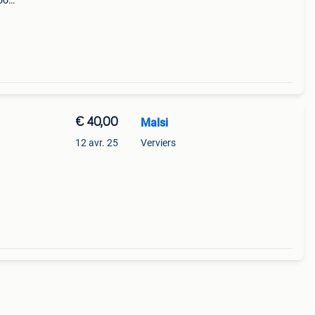
oo
is
€ 40,00
Malsi
12 avr. 25
Verviers