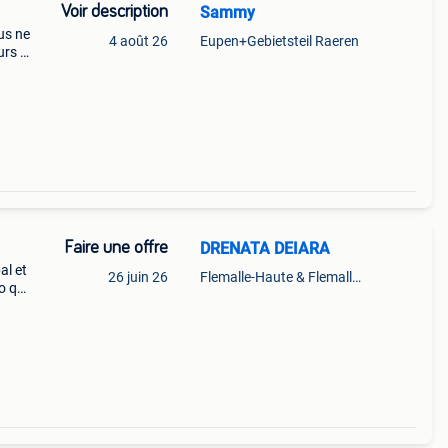
Voir description
Sammy
ous ne
4 août 26
Eupen+Gebietsteil Raeren
urs (
ce
Faire une offre
DRENATA DEIARA
al et
26 juin 26
Flemalle-Haute & Flemalle- Grande & Partie Awirs
o qui
es.