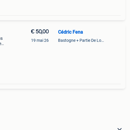
€ 50,00
Cédric Fena
us
19 mai 26
Bastogne + Partie De Longchamps Et Sibret
e
le