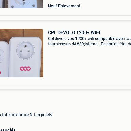
Neuf
Enlèvement
CPL DEVOLO 1200+ WIFI
Cpl devolo voo 1200+ wifi compatible avec to
fournisseurs d&#39;internet. En parfait état d
fonctionnement. 5 Couples en tout. 50€/coup
s Informatique & Logiciels
associés