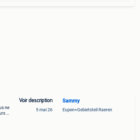
Voir description
Sammy
ous ne
5 mai 26
Eupen+Gebietsteil Raeren
urs (
ce