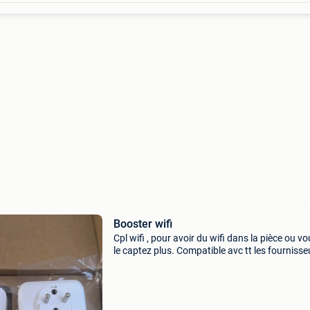
Booster wifi
Cpl wifi , pour avoir du wifi dans la pièce ou v
le captez plus. Compatible avc tt les fournisse
orange , voo, proximus ect...) , Ont peut aussi 
brancher par câble rj45, deux sorties fil