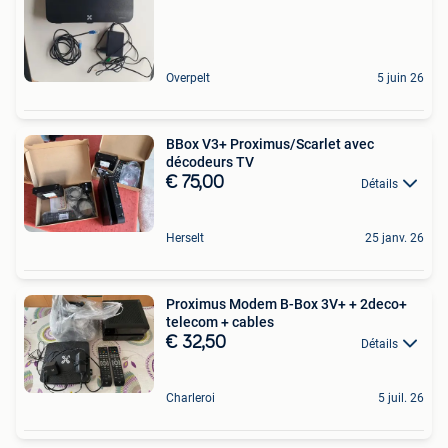
Overpelt
5 juin 26
BBox V3+ Proximus/Scarlet avec
décodeurs TV
€ 75,00
Détails
Herselt
25 janv. 26
Proximus Modem B-Box 3V+ + 2deco+
telecom + cables
€ 32,50
Détails
Charleroi
5 juil. 26