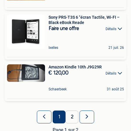
Sony PRS-T3S 6 "écran Tactile, Wi-FI –
Black eBook Reade
Faire une offre
Détails
Ixelles
21 juil. 26
Amazon Kindle 10th J9G29R
€ 120,00
Détails
Schaerbeek
31 août 25
1
2
Page 1 sur 2