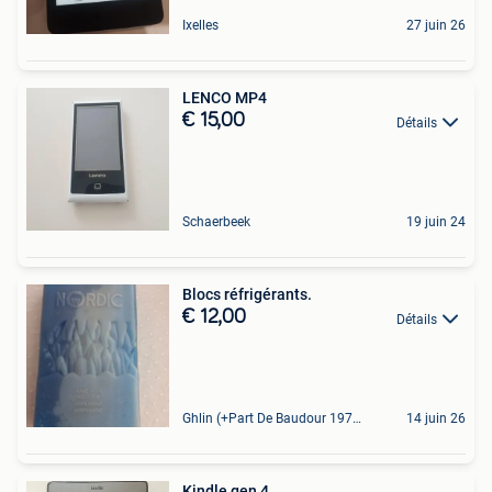
Ixelles
27 juin 26
LENCO MP4
€ 15,00
Détails
Schaerbeek
19 juin 24
Blocs réfrigérants.
€ 12,00
Détails
Ghlin (+Part De Baudour 1971)
14 juin 26
Kindle gen 4