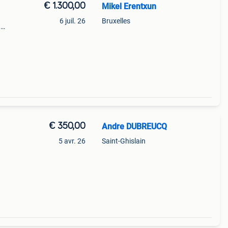
€ 1.300,00
Mikel Erentxun
6 juil. 26
Bruxelles
•
nd
€ 350,00
Andre DUBREUCQ
5 avr. 26
Saint-Ghislain
une
 ÉTa