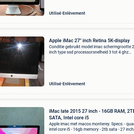
Utilisé
Enlèvement
Apple iMac 27" inch Retina 5K-display
Conditie gebruikt model imac schermgrootte 
inch type ssd processorsnelheid 3 tot 4 ghz
werkgeheugen (ram) 8 gb beschrijving apple 
27" inch retina 5k-display van 2012
Utilisé
Enlèvement
iMac late 2015 27 inch - 16GB RAM, 2T
SATA, Intel core i5
Apple imac met macos monterey. Specs: - qua
intel core i5 - 16gb memory - 2tb sata - 27 inch