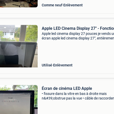
Comme neuf
Enlèvement
Apple LED Cinema Display 27" - Fonctio
Apple led cinema display 27 pouces je vends u
écran apple led cinema display 27", entièreme
fonctionnel. L&#39;écran offre une excellente
qualité d&#39;image et est encore parfaiteme
Utilisé
Enlèvement
Écran de cinéma LED Apple
• fissure dans la vitre en bas à droite mais
n&#39;obstrue pas la vue • câble de raccord
usé