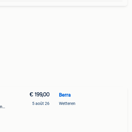
€ 199,00
Berra
5 août 26
Wetteren
en
nière
book