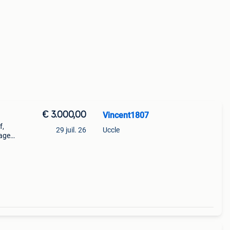
€ 3.000,00
Vincent1807
f,
29 juil. 26
Uccle
lage
ec
oîte :