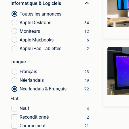
Informatique & Logiciels
Toutes les annonces
Apple Desktops
34
Moniteurs
12
Apple Macbooks
6
Apple iPad Tablettes
2
Langue
Français
23
Néerlandais
49
Néerlandais & Français
72
État
Neuf
4
Reconditionné
2
Comme neuf
21