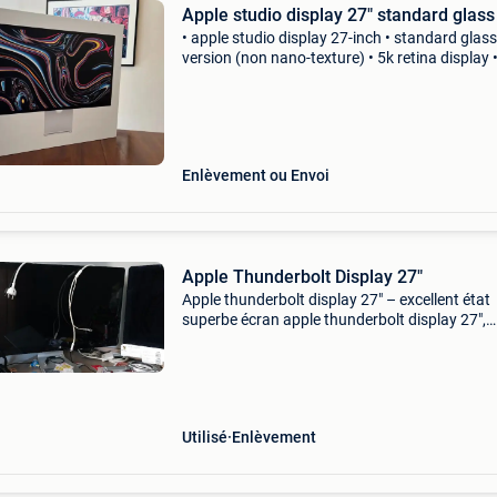
Apple studio display 27" standard glass
• apple studio display 27-inch • standard glass
version (non nano-texture) • 5k retina display 
5120 x 2880 resolution • integrated camera a
speakers • usb-c + thunder
Enlèvement ou Envoi
Apple Thunderbolt Display 27"
Apple thunderbolt display 27" – excellent état
superbe écran apple thunderbolt display 27",
parfait pour les utilisateurs mac recherchant 
image nette, lumineuse et un design premium.
Utilisé
Enlèvement