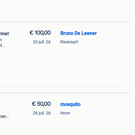
€ 100,00
Bruno De Leener
nnel
n
20 juil. 26
Rixensart
nt
nt
€ 50,00
mosquito
26 juil. 26
Hove
ement