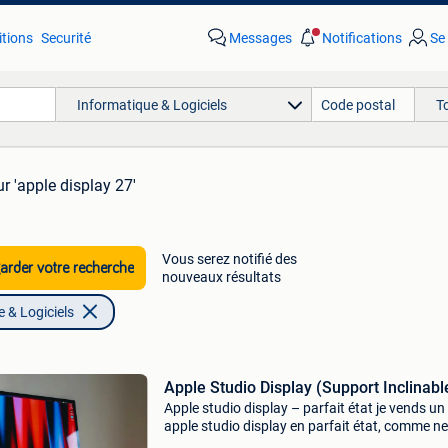
tions
Securité
Messages
Notifications
Se
Informatique & Logiciels
T
r 'apple display 27'
Vous serez notifié des
rder votre recherche
nouveaux résultats
 & Logiciels
Apple Studio Display (Support Inclinabl
Apple studio display – parfait état je vends un
apple studio display en parfait état, comme ne
Acheté l’année passée chez coolblue facture