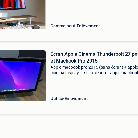
d’achat disponible vendu avec tous les access
d’origi
Comme neuf
Enlèvement
Écran Apple Cinema Thunderbolt 27 p
et Macbook Pro 2015
Apple macbook pro 2015 (sans écran) + apple
cinema display — set à vendre : apple macboo
2015 avec un écran apple cinema. Le macboo
fonctionne parfaitement, mais l&#39;écran in
a été su
Utilisé
Enlèvement