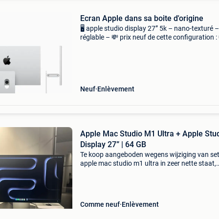
Ecran Apple dans sa boite d'origine
🖥️ apple studio display 27” 5k – nano-texturé –
réglable – 💸 prix neuf de cette configuration :
2.399 € dans un état irréprochable (comme ne
✔️ Verre nano-texturé (anti-reflets premi
Neuf
Enlèvement
Apple Mac Studio M1 Ultra + Apple Stu
Display 27” | 64 GB
Te koop aangeboden wegens wijziging van se
apple mac studio m1 ultra in zeer nette staat,
samen met een apple studio display 27”. Alles
werkt perfect en is altijd zorgvuldig gebruikt.
Specificatie
Comme neuf
Enlèvement