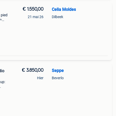
€ 1.550,00
Celia Moldes
 pied
21 mai 26
Dilbeek
 ≈
uf).
€ 3.850,00
Seppe
dio
Hier
Beverlo
tup: