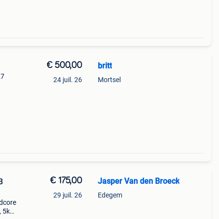
€ 500,00
britt
27
24 juil. 26
Mortsel
imac
€ 175,00
Jasper Van den Broeck
B
29 juil. 26
Edegem
dcore
, 5k