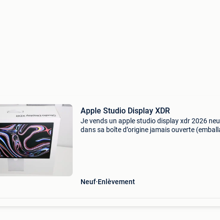
Apple Studio Display XDR
Je vends un apple studio display xdr 2026 neu
dans sa boîte d’origine jamais ouverte (embal
scellé). Acheté chez coolblue récemment et av
facture. ÉTat : neuf, sous emballage d’origine b
Neuf
Enlèvement