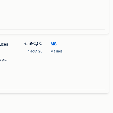
oires
€ 390,00
MS
ouces
4 août 26
Malines
k pro
k
tégré