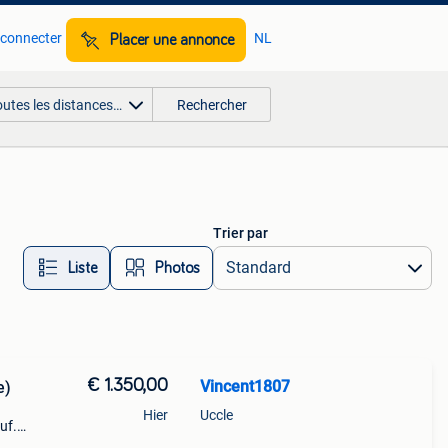
 connecter
NL
Placer une annonce
outes les distances…
Rechercher
Trier par
Liste
Photos
€ 1.350,00
Vincent1807
e)
Hier
Uccle
uf.