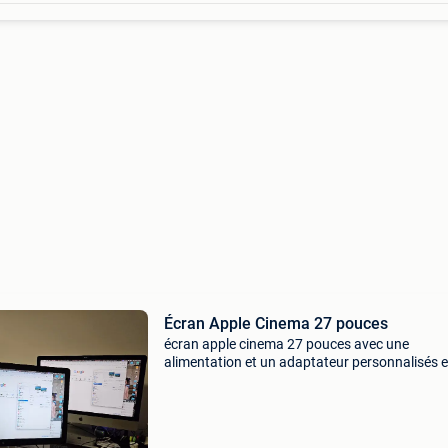
Écran Apple Cinema 27 pouces
écran apple cinema 27 pouces avec une
alimentation et un adaptateur personnalisés 
option, connectez-vous facilement à votre der
génération d&#39;ordinateurs portables mac
via une entré