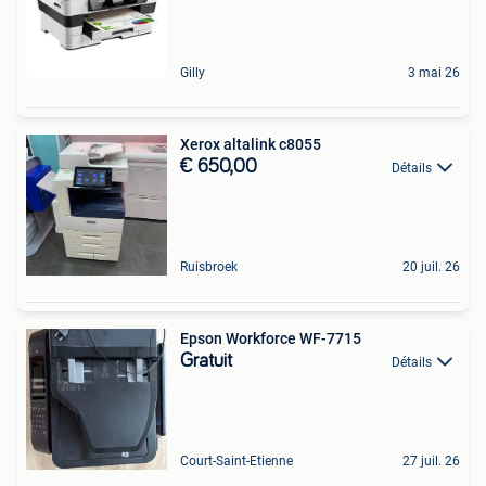
Gilly
3 mai 26
Xerox altalink c8055
€ 650,00
Détails
Ruisbroek
20 juil. 26
Epson Workforce WF-7715
Gratuit
Détails
Court-Saint-Etienne
27 juil. 26