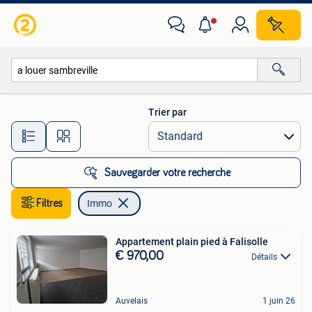
Immo
Trier par
Toutes les distances…
Sauvegarder votre recherche
Filtres
Immo
Appartement plain pied à Falisolle
€ 970,00
Détails
Auvelais
1 juin 26