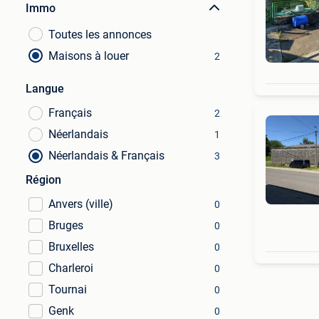
Immo
Toutes les annonces
Maisons à louer
2
Langue
Français
2
Néerlandais
1
Néerlandais & Français
3
Région
Anvers (ville)
0
Bruges
0
Bruxelles
0
Charleroi
0
Tournai
0
Genk
0