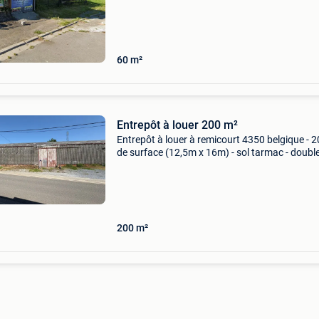
18m²), wc et terrasse sur l’arrière. Petit hanga
rangement
60 m²
Entrepôt à louer 200 m²
Entrepôt à louer à remicourt 4350 belgique - 
de surface (12,5m x 16m) - sol tarmac - doubl
porte d&#39;entrée coulissante (4,5m de haut
5m de large) - plusieurs places de parking dev
200 m²