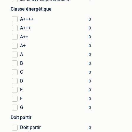
Classe énergétique
A++++
0
A+++
0
A++
0
A+
0
A
0
B
0
C
0
D
0
E
0
F
0
G
0
Doit partir
Doit partir
0