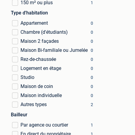
150 m² ou plus
1
Type d'habitation
Appartement
0
Chambre (d'étudiants)
0
Maison 2 façades
0
Maison Bi-familiale ou Jumelée
0
Rez-de-chaussée
0
Logement en étage
0
Studio
0
Maison de coin
0
Maison individuelle
0
Autres types
2
Bailleur
Par agence ou courtier
1
En direct du propriétaire
1