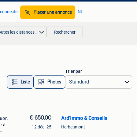
 connecter
NL
Placer une annonce
outes les distances…
Rechercher
Trier par
Liste
Photos
€ 650,00
Ard'Immo & Conseils
uer.
r à
12 déc. 25
Herbeumont