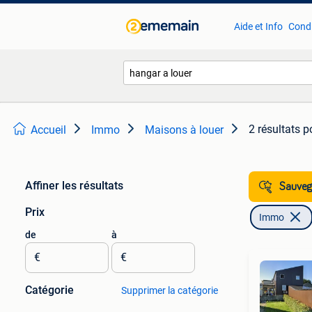
Aide et Info
Condi
2 résultats
p
Accueil
Immo
Maisons à louer
Affiner les résultats
Sauvega
Prix
Immo
de
à
€
€
Catégorie
Supprimer la catégorie