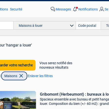
tions
Securité
Messages
Notifications
Se
Maisons à louer
T
our 'hangar a louer'
Vous serez notifié des
rder votre recherche
nouveaux résultats
Maisons
Enlever les filtres
Gribomont (Herbeumont) : bureaux à lo
Spacieux ensemble avec bureau et petit hanga
louer. Composition du bien (+/- 60 m2) : grand
bureau, espace commun avec kitchenette (+-