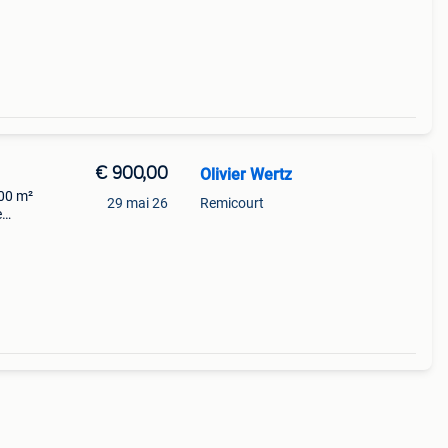
r de
€ 900,00
Olivier Wertz
200 m²
29 mai 26
Remicourt
e
 et
ant