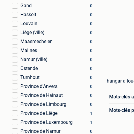
Gand
0
Hasselt
0
Louvain
0
Liège (ville)
0
Maasmechelen
0
Malines
0
Namur (ville)
0
Ostende
0
Turnhout
0
hangar a lou
Province d'Anvers
0
Province de Hainaut
0
Mots-clés 
Province de Limbourg
0
Mots-clés p
Province de Liège
1
Province de Luxembourg
1
Province de Namur
0