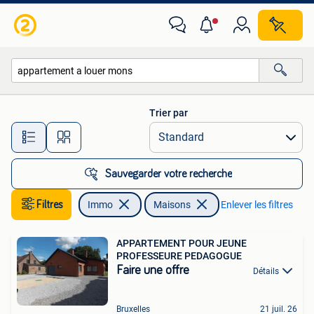
Maisons à louer
Trier par
Toutes les distances…
Sauvegarder votre recherche
Filtres
Immo
Maisons
Enlever les filtres
APPARTEMENT POUR JEUNE
PROFESSEURE PEDAGOGUE
Faire une offre
Détails
Bruxelles
21 juil. 26