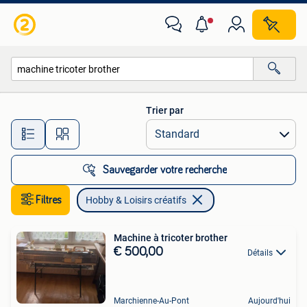
Hobby & Loisirs créatifs
Trier par
Toutes les distances…
Sauvegarder votre recherche
Filtres
Hobby & Loisirs créatifs
Machine à tricoter brother
€ 500,00
Détails
Marchienne-Au-Pont
Aujourd'hui