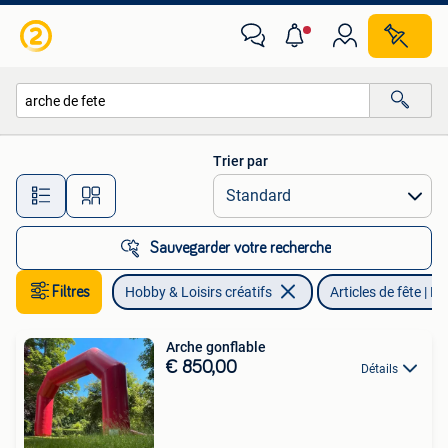
Articles de fête | Location
Trier par
Toutes les distances…
Sauvegarder votre recherche
Filtres
Hobby & Loisirs créatifs
Articles de fête | L
Arche gonflable
€ 850,00
Détails