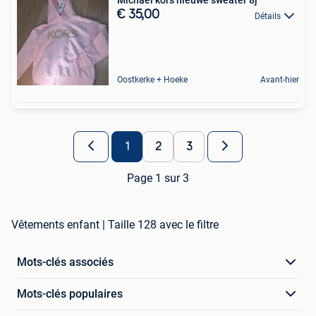
Michael kors nieuwe sweater 8j
€ 35,00
Détails
Oostkerke + Hoeke
Avant-hier
1
2
3
Page 1 sur 3
Vêtements enfant | Taille 128 avec le filtre
Mots-clés associés
Mots-clés populaires