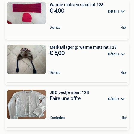
Warme muts en sjaal mt 128
€ 4,00
Détails
Deinze
Hier
Merk Bilagong: warme muts mt 128
€ 5,00
Détails
Deinze
Hier
JBC vestje maat 128
Faire une offre
Détails
Kasterlee
Hier