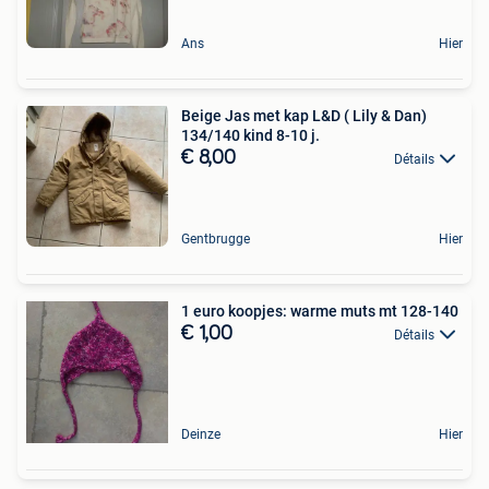
Ans
Hier
Beige Jas met kap L&D ( Lily & Dan)
134/140 kind 8-10 j.
€ 8,00
Détails
Gentbrugge
Hier
1 euro koopjes: warme muts mt 128-140
€ 1,00
Détails
Deinze
Hier