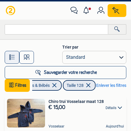
Vêtements enfant | Taille 128
Trier par
Toutes les distances…
Sauvegarder votre recherche
Filtres
Enfants & Bébés
Taille 128
Enlever les filtres
Chiro trui Vosselaar maat 128
€ 15,00
Détails
Vosselaar
Aujourd'hui