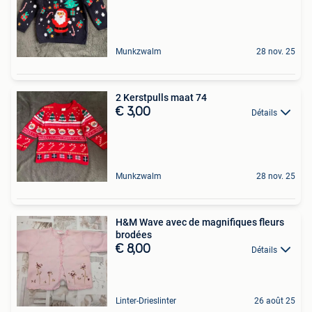
Munkzwalm
28 nov. 25
2 Kerstpulls maat 74
€ 3,00
Détails
Munkzwalm
28 nov. 25
H&M Wave avec de magnifiques fleurs
brodées
€ 8,00
Détails
Linter-Drieslinter
26 août 25