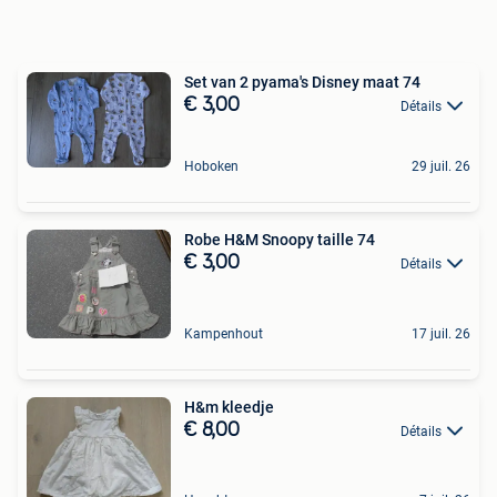
Set van 2 pyama's Disney maat 74
€ 3,00
Détails
Hoboken
29 juil. 26
Robe H&M Snoopy taille 74
€ 3,00
Détails
Kampenhout
17 juil. 26
H&m kleedje
€ 8,00
Détails