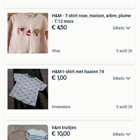
H&M - T-shirt rose, maison, arbre, plume
- T.12 mois
€ 4,50
Détails
Ohey
5 août 26
H&M t-shirt met haaien 74
€ 1,00
Détails
Knesselare
5 août 26
h&m truitjes
€ 10,00
Détails