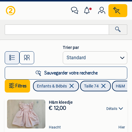
Vêtements de bébé | Taille 74
Trier par
Toutes les distances…
Sauvegarder votre recherche
Filtres
Enfants & Bébés
Taille 74
H&M
H&m kleedje
€ 12,00
Détails
Haacht
Hier