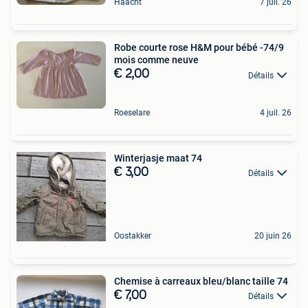
Haacht
7 juil. 26
Robe courte rose H&M pour bébé -74/9
mois comme neuve
€ 2,00
Détails
Roeselare
4 juil. 26
Winterjasje maat 74
€ 3,00
Détails
Oostakker
20 juin 26
Chemise à carreaux bleu/blanc taille 74
€ 7,00
Détails