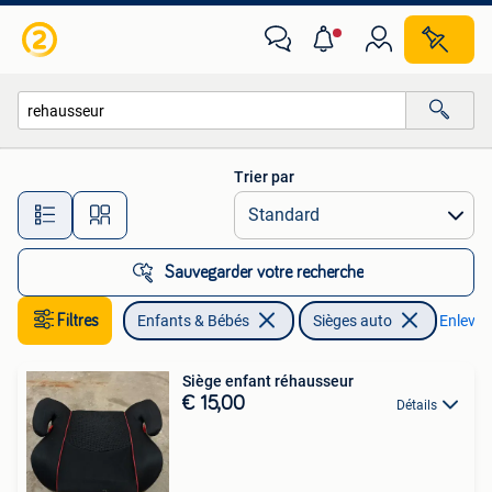
Sièges auto
Trier par
Toutes les distances…
Sauvegarder votre recherche
Filtres
Enfants & Bébés
Sièges auto
Enlever 
Siège enfant réhausseur
€ 15,00
Détails