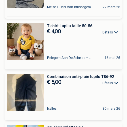
Meise + Deel Van Brussegem
22 mars 26
T-shirt Lupilu taille 50-56
€ 4,00
Détails
Petegem-Aan-De-Schelde + Deel Van Oudenaarde
16 mai 26
Combinaison anti-pluie lupilu T86-92
€ 5,00
Détails
Ixelles
30 mars 26