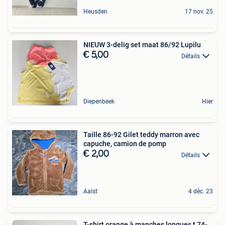
Heusden
17 nov. 25
NIEUW 3-delig set maat 86/92 Lupilu
€ 5,00
Détails
Diepenbeek
Hier
Taille 86-92 Gilet teddy marron avec
capuche, camion de pomp
€ 2,00
Détails
Aalst
4 déc. 23
T-shirt orange à manches longues t 74-