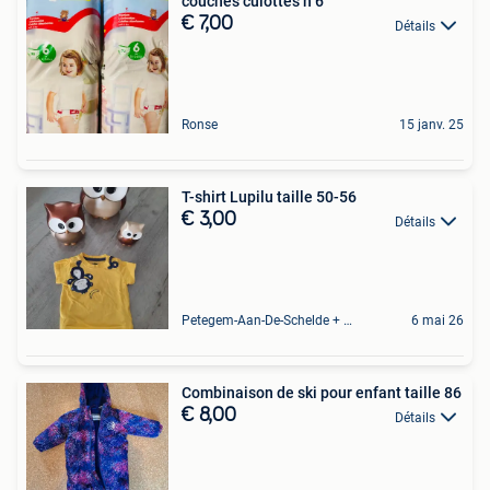
couches culottes n 6
€ 7,00
Détails
Ronse
15 janv. 25
T-shirt Lupilu taille 50-56
€ 3,00
Détails
Petegem-Aan-De-Schelde + Deel Van Oudenaarde
6 mai 26
Combinaison de ski pour enfant taille 86
€ 8,00
Détails