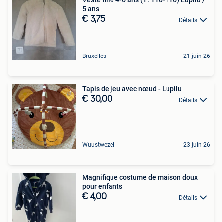
Veste fille 4-6 ans (T: 110-116) Lupilu /
5 ans
€ 3,75
Détails
Bruxelles
21 juin 26
Tapis de jeu avec nœud - Lupilu
€ 30,00
Détails
Wuustwezel
23 juin 26
Magnifique costume de maison doux
pour enfants
€ 4,00
Détails