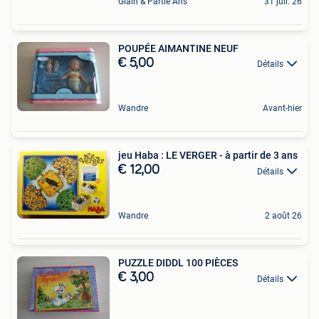
Glain & Partie Ans
31 juil. 26
POUPÉE AIMANTINE NEUF
€ 5,00
Détails
Wandre
Avant-hier
jeu Haba : LE VERGER - à partir de 3 ans
€ 12,00
Détails
Wandre
2 août 26
PUZZLE DIDDL 100 PIÈCES
€ 3,00
Détails