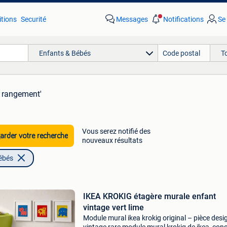
tions
Securité
Messages
Notifications
Se
Enfants & Bébés
T
a rangement'
Vous serez notifié des
rder votre recherche
nouveaux résultats
ébés
IKEA KROKIG étagère murale enfant
vintage vert lime
Module mural ikea krokig original – pièce desi