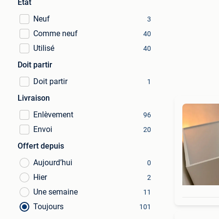
État
Neuf
3
Comme neuf
40
Utilisé
40
Doit partir
Doit partir
1
Livraison
Enlèvement
96
Envoi
20
Offert depuis
Aujourd’hui
0
Hier
2
Une semaine
11
Toujours
101