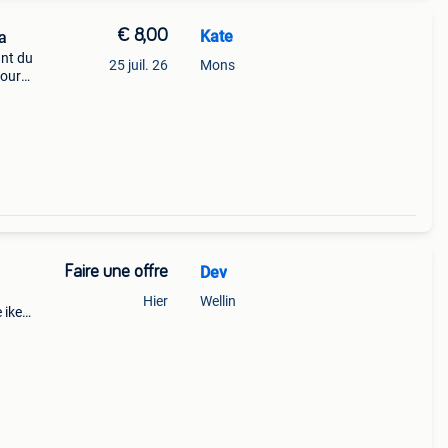
€ 8,00
Kate
a
ant du
25 juil. 26
Mons
pour
Faire une offre
Dev
Hier
Wellin
 ikea
iser
ent.