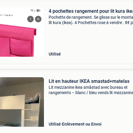
4 pochettes rangement pour lit kura ike
Pochette de rangement. Se glisse sur le mont
lit kura (ikea). 4 Pochettes rose à vendre . 8€ 
les 4 pochettes. 2€ la pochette. ÉTat propre.
Utilisé
Lit en hauteur IKEA smastad+matelas
Lit mezzanine ikea småstad avec bureau et
rangements – blanc / bleu vends lit mezzanine
småstad en bon état général. Idéal pour optim
l’espace d’une chambre d’enfant ou d’adolesc
✔️ Grand
Utilisé
Enlèvement ou Envoi