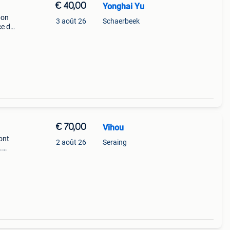
€ 40,00
Yonghai Yu
bon
3 août 26
Schaerbeek
ce de
e
€ 70,00
Vihou
ont
2 août 26
Seraing
.
n
s en