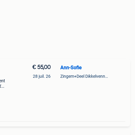
€ 55,00
Ann-Sofie
28 juil. 26
Zingem+Deel Dikkelvenne En Nederzwalm-Hermelgem
ent
€