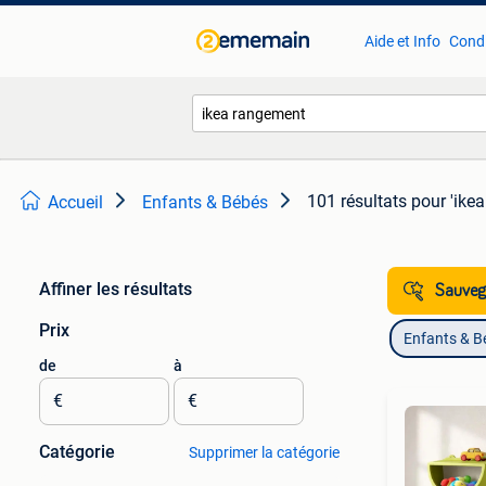
Aide et Info
Condi
101 résultats
pour 'ike
Accueil
Enfants & Bébés
Affiner les résultats
Sauvega
Prix
Enfants & B
de
à
€
€
Catégorie
Supprimer la catégorie