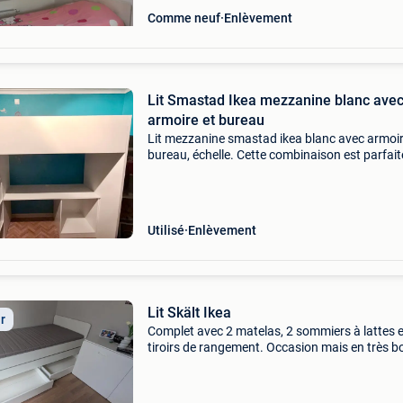
Comme neuf
Enlèvement
Lit Smastad Ikea mezzanine blanc ave
armoire et bureau
Lit mezzanine smastad ikea blanc avec armoir
bureau, échelle. Cette combinaison est parfait
pour un enfant faire ses devoirs, dessiner, ran
s’amuser. Tout cela dans espace réduit. Différ
Utilisé
Enlèvement
Lit Skält Ikea
ir
Complet avec 2 matelas, 2 sommiers à lattes e
tiroirs de rangement. Occasion mais en très b
état. Peut être réutilisé immédiatement après
assemblage.