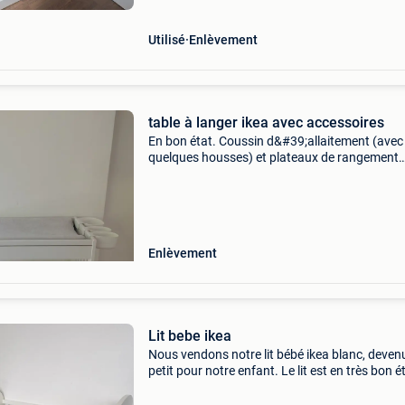
Utilisé
Enlèvement
table à langer ikea avec accessoires
En bon état. Coussin d&#39;allaitement (avec
quelques housses) et plateaux de rangement
inclus. Plats à emporter uniquement.
Enlèvement
Lit bebe ikea
Nous vendons notre lit bébé ikea blanc, deven
petit pour notre enfant. Le lit est en très bon ét
solide, propre et parfaitement fonctionnel. Il
dispose de 3 tiroirs intégrés, très pratiques p