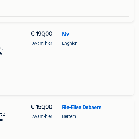
€ 190,00
Mv
c
Avant-hier
Enghien
e,
e
ger et
ents
€ 150,00
Rie-Elise Debaere
t 2
Avant-hier
Bertem
on