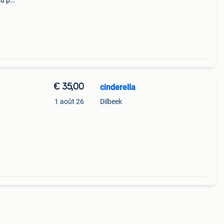
çu par
onique
bin
€ 35,00
cinderella
1 août 26
Dilbeek