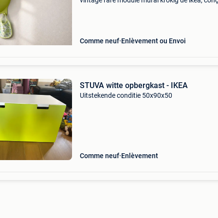
vintage rare module mural krokig de ikea, con
le designer reconnu henrik preutz. Un objet ic
du design enfant des années 90-2000 qui com
Comme neuf
Enlèvement ou Envoi
STUVA witte opbergkast - IKEA
Uitstekende conditie 50x90x50
Comme neuf
Enlèvement