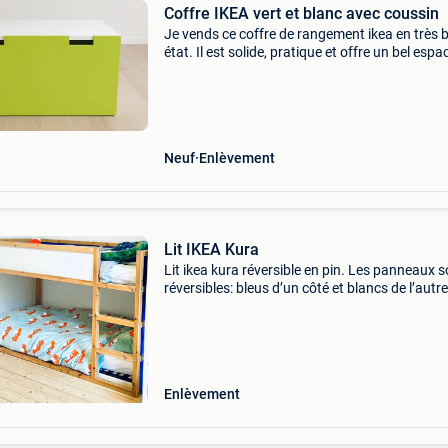
Coffre IKEA vert et blanc avec coussin
Je vends ce coffre de rangement ikea en très 
état. Il est solide, pratique et offre un bel espa
rangement. Le coussin est offert avec le coffr
pour plus de confort. Prix : 45 € (40 &eur
Neuf
Enlèvement
Lit IKEA Kura
Lit ikea kura réversible en pin. Les panneaux s
réversibles: bleus d’un côté et blancs de l’autre
Complet, très bon état, avec rangement bleu e
tissu en cadeau. Vendu sans matelas. Toujour
ve
Enlèvement