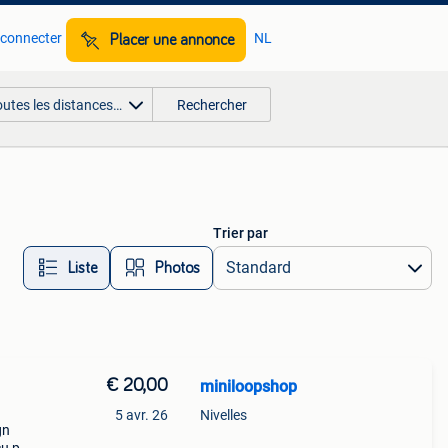
 connecter
NL
Placer une annonce
outes les distances…
Rechercher
Trier par
Liste
Photos
€ 20,00
miniloopshop
5 avr. 26
Nivelles
gn