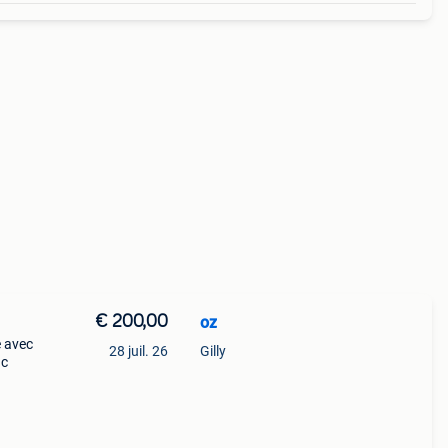
€ 200,00
oz
e avec
28 juil. 26
Gilly
nc