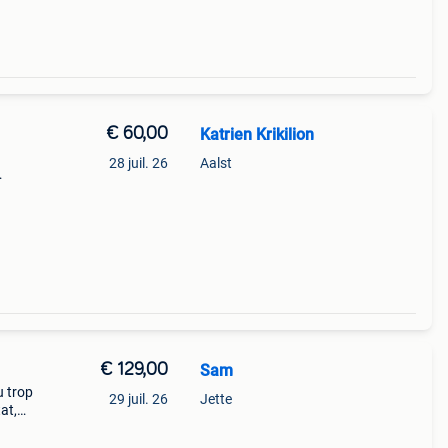
€ 60,00
Katrien Krikilion
28 juil. 26
Aalst
€ 129,00
Sam
u trop
29 juil. 26
Jette
at,