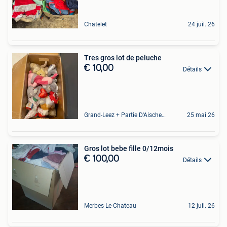
Chatelet
24 juil. 26
Tres gros lot de peluche
€ 10,00
Détails
Grand-Leez + Partie D'Aische-En-Refail
25 mai 26
Gros lot bebe fille 0/12mois
€ 100,00
Détails
Merbes-Le-Chateau
12 juil. 26