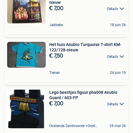
nieuw
€ 7,00
Détails
Jabbeke
18 juin 26
Het huis Anubis-Turquoise T-shirt KM-
122/128-nieuw
€ 7,50
Détails
Tienen
24 juin 19
Lego beentjes figuur pha008 Anubis
Guard / 603-FP
€ 7,00
Détails
Oostende Zandvoorde +Oostende
29 mai 26