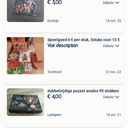
€ 3,00
Détails
Kortrijk
18 oct. 25
Speelgoed 6 € per stuk, 3stuks voor 15 €
Voir description
Détails
Turnhout
12 nov. 22
dubbelzijdige puzzel anubis 99 stukken
€ 4,00
Détails
Ledegem
18 avr. 21