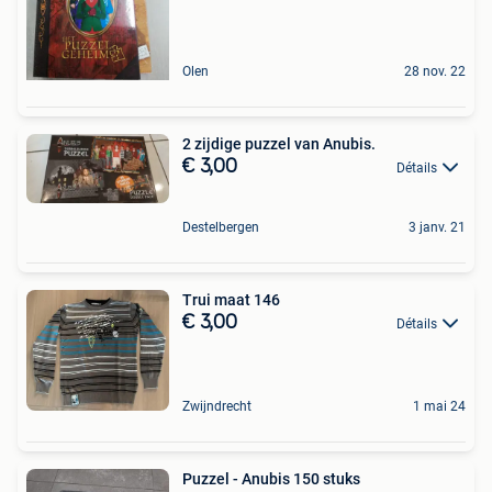
Olen
28 nov. 22
2 zijdige puzzel van Anubis.
€ 3,00
Détails
Destelbergen
3 janv. 21
Trui maat 146
€ 3,00
Détails
Zwijndrecht
1 mai 24
Puzzel - Anubis 150 stuks