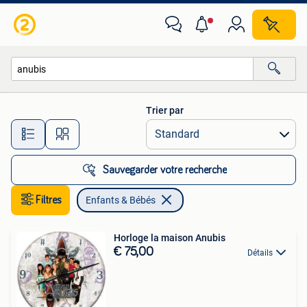
Enfants & Bébés
Trier par
Toutes les distances…
Sauvegarder votre recherche
Filtres
Enfants & Bébés
Horloge la maison Anubis
€ 75,00
Détails