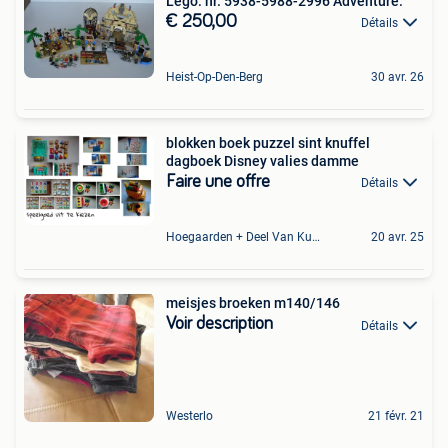
Lego: nr. 5938-5988-2996 Adventure.
€ 250,00
Détails
Heist-Op-Den-Berg
30 avr. 26
blokken boek puzzel sint knuffel
dagboek Disney valies damme
Faire une offre
Détails
Hoegaarden + Deel Van Kumtich + Deel Van Tienen
20 avr. 25
meisjes broeken m140/146
Voir description
Détails
Westerlo
21 févr. 21