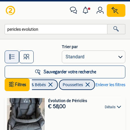
Poussettes & Combinaisons
Trier par
Toutes les distances…
Sauvegarder votre recherche
Filtres
Enfants & Bébés
Poussettes
Enlever les filtres
Évolution de Périclès
€ 58,00
Détails